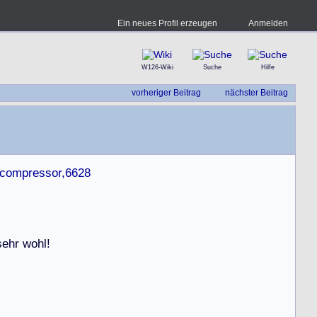
Ein neues Profil erzeugen
Anmelden
W126-Wiki
Suche
Hilfe
vorheriger Beitrag
nächster Beitrag
+compressor,6628
s
e
h
r
w
o
h
l
!