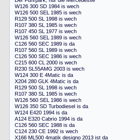
D
e
r
F
u
h
r
p
a
r
k
,
n
u
r
d
i
e
M
e
r
c
e
d
e
s
s
e
W
1
2
6
3
0
0
S
D
1
9
8
4
i
s
w
e
c
h
W
1
2
6
5
0
0
S
E
L
1
9
8
5
i
s
w
e
c
h
R
1
2
9
5
0
0
S
L
1
9
9
8
i
s
w
e
c
h
R
1
0
7
3
8
0
S
L
1
9
8
5
i
s
w
e
c
h
R
1
0
7
4
5
0
S
L
1
9
7
7
i
s
w
e
c
h
W
1
2
6
5
6
0
S
E
L
1
9
8
9
i
s
w
e
c
h
C
1
2
6
5
6
0
S
E
C
1
9
8
9
i
s
d
a
R
1
0
7
5
6
0
S
L
1
9
8
9
i
s
w
e
c
h
C
1
2
6
5
0
0
S
E
C
1
9
8
6
i
s
w
e
c
h
C
2
1
5
6
0
0
C
L
2
0
0
0
i
s
w
e
c
h
R
2
3
0
S
L
5
5
A
M
G
2
0
0
3
i
s
w
e
c
h
W
1
2
4
3
0
0
E
4
M
a
t
i
c
i
s
d
a
X
2
0
4
2
8
0
G
L
K
4
M
a
t
i
c
i
s
d
a
R
1
2
9
5
0
0
S
L
1
9
9
8
i
s
w
e
c
h
R
1
0
7
3
8
0
S
L
1
9
8
5
i
s
w
e
c
h
W
1
2
6
5
6
0
S
E
L
1
9
8
6
i
s
w
e
c
h
W
1
2
6
3
5
0
S
D
T
u
r
b
o
d
i
e
s
e
l
i
s
d
a
W
1
2
4
E
4
2
0
1
9
9
4
i
s
d
a
A
1
2
4
E
3
2
0
C
a
b
r
i
o
1
9
9
4
i
s
d
a
C
1
2
6
5
6
0
S
E
C
1
9
8
8
i
s
d
a
C
1
2
4
2
3
0
C
E
1
9
9
2
i
s
w
e
c
h
X
1
6
6
M
L
5
0
0
4
m
a
t
i
k
d
e
s
i
g
n
o
2
0
1
3
i
s
t
d
a