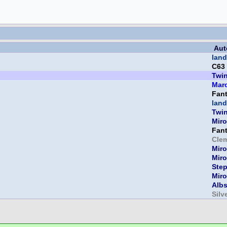
Aut
land
C63
Twi
Mar
Fan
land
Twi
Miro
Fan
Cle
Miro
Miro
Ste
Miro
Albs
Silv