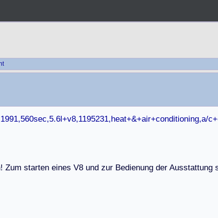
ht
,1991,560sec,5.6l+v8,1195231,heat+&+air+conditioning,a/c
h
!
Z
u
m
s
t
a
r
t
e
n
e
i
n
e
s
V
8
u
n
d
z
u
r
B
e
d
i
e
n
u
n
g
d
e
r
A
u
s
s
t
a
t
t
u
n
g