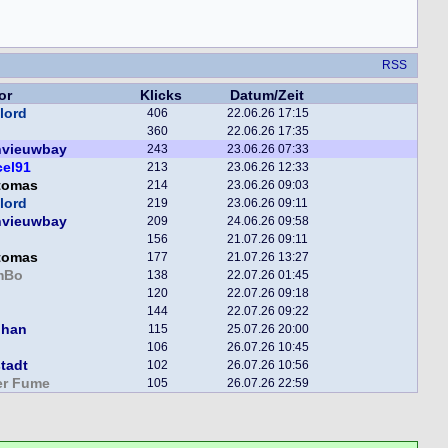
RSS
or
Klicks
Datum/Zeit
lord
406
22.06.26 17:15
360
22.06.26 17:35
nvieuwbay
243
23.06.26 07:33
cel91
213
23.06.26 12:33
tomas
214
23.06.26 09:03
lord
219
23.06.26 09:11
nvieuwbay
209
24.06.26 09:58
156
21.07.26 09:11
tomas
177
21.07.26 13:27
mBo
138
22.07.26 01:45
120
22.07.26 09:18
144
22.07.26 09:22
phan
115
25.07.26 20:00
106
26.07.26 10:45
tadt
102
26.07.26 10:56
er Fume
105
26.07.26 22:59