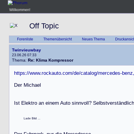
Willkommen!
Off Topic
Forenliste
Themenübersicht
Neues Thema
Druckansic
Twinvieuwbay
23.06.26 07:33
Thema:
Re: Klima Kompressor
https://www.rockauto.com/de/catalog/mercedes-benz
D
e
r
M
i
c
h
a
e
l
I
s
t
E
l
e
k
t
r
o
a
n
e
i
n
e
m
A
u
t
o
s
i
n
n
v
o
l
l
?
S
e
l
b
s
t
v
e
r
s
t
ä
n
d
l
i
c
Lade Bild ...