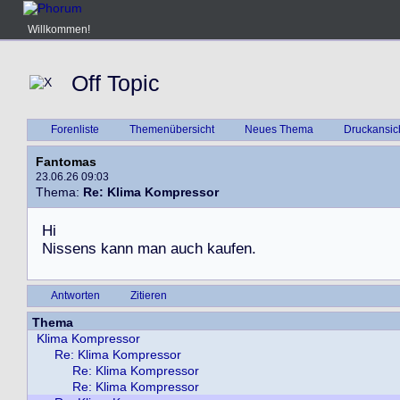
Willkommen!
Off Topic
Forenliste
Themenübersicht
Neues Thema
Druckansic
Fantomas
23.06.26 09:03
Thema:
Re: Klima Kompressor
H
i
N
i
s
s
e
n
s
k
a
n
n
m
a
n
a
u
c
h
k
a
u
f
e
n
.
Antworten
Zitieren
Thema
Klima Kompressor
Re: Klima Kompressor
Re: Klima Kompressor
Re: Klima Kompressor