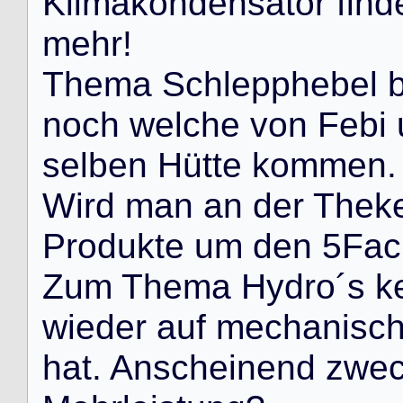
K
l
i
m
a
k
o
n
d
e
n
s
a
t
o
r
f
i
n
d
m
e
h
r
!
T
h
e
m
a
S
c
h
l
e
p
p
h
e
b
e
l
n
o
c
h
w
e
l
c
h
e
v
o
n
F
e
b
i
s
e
l
b
e
n
H
ü
t
t
e
k
o
m
m
e
n
.
W
i
r
d
m
a
n
a
n
d
e
r
T
h
e
k
P
r
o
d
u
k
t
e
u
m
d
e
n
5
F
a
c
Z
u
m
T
h
e
m
a
H
y
d
r
o
´
s
k
w
i
e
d
e
r
a
u
f
m
e
c
h
a
n
i
s
c
h
a
t
.
A
n
s
c
h
e
i
n
e
n
d
z
w
e