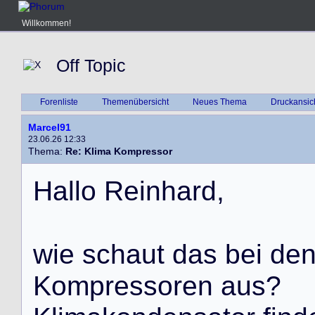
Willkommen!
Off Topic
Forenliste
Themenübersicht
Neues Thema
Druckansic
Marcel91
23.06.26 12:33
Thema:
Re: Klima Kompressor
H
a
l
l
o
R
e
i
n
h
a
r
d
,
w
i
e
s
c
h
a
u
t
d
a
s
b
e
i
d
e
K
o
m
p
r
e
s
s
o
r
e
n
a
u
s
?