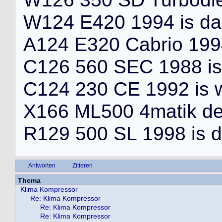
W
1
2
4
E
4
2
0
1
9
9
4
i
s
d
a
A
1
2
4
E
3
2
0
C
a
b
r
i
o
1
9
9
C
1
2
6
5
6
0
S
E
C
1
9
8
8
i
s
C
1
2
4
2
3
0
C
E
1
9
9
2
i
s
X
1
6
6
M
L
5
0
0
4
m
a
t
i
k
d
R
1
2
9
5
0
0
S
L
1
9
9
8
i
s
d
Antworten
Zitieren
Thema
Klima Kompressor
Re: Klima Kompressor
Re: Klima Kompressor
Re: Klima Kompressor