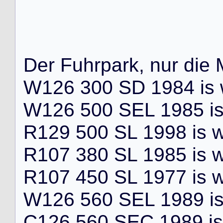
D
e
r
F
u
h
r
p
a
r
k
,
n
u
r
d
i
e
W
1
2
6
3
0
0
S
D
1
9
8
4
i
s
W
1
2
6
5
0
0
S
E
L
1
9
8
5
i
R
1
2
9
5
0
0
S
L
1
9
9
8
i
s
R
1
0
7
3
8
0
S
L
1
9
8
5
i
s
R
1
0
7
4
5
0
S
L
1
9
7
7
i
s
W
1
2
6
5
6
0
S
E
L
1
9
8
9
i
C
1
2
6
5
6
0
S
E
C
1
9
8
9
i
s