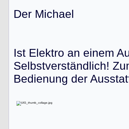
D
e
r
M
i
c
h
a
e
l
I
s
t
E
l
e
k
t
r
o
a
n
e
i
n
e
m
A
S
e
l
b
s
t
v
e
r
s
t
ä
n
d
l
i
c
h
!
Z
u
B
e
d
i
e
n
u
n
g
d
e
r
A
u
s
s
t
a
t