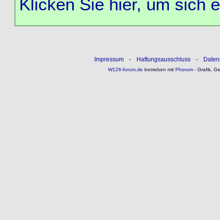
Klicken Sie hier, um sich 
Impressum
-
Haftungsausschluss
-
Daten
W126-forum.de
betrieben mit
Phorum
- Grafik, G