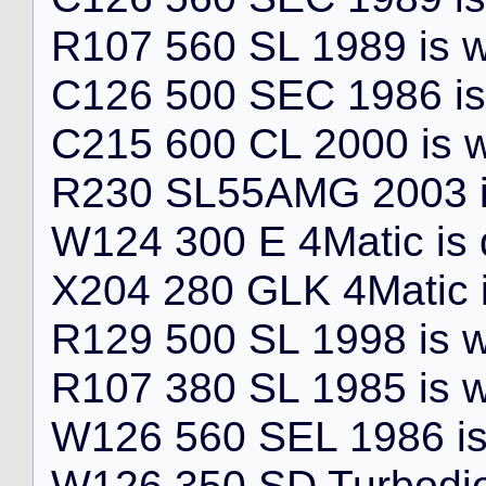
R
1
0
7
5
6
0
S
L
1
9
8
9
i
s
C
1
2
6
5
0
0
S
E
C
1
9
8
6
i
s
C
2
1
5
6
0
0
C
L
2
0
0
0
i
s
R
2
3
0
S
L
5
5
A
M
G
2
0
0
3
W
1
2
4
3
0
0
E
4
M
a
t
i
c
i
s
X
2
0
4
2
8
0
G
L
K
4
M
a
t
i
c
R
1
2
9
5
0
0
S
L
1
9
9
8
i
s
R
1
0
7
3
8
0
S
L
1
9
8
5
i
s
W
1
2
6
5
6
0
S
E
L
1
9
8
6
i
W
1
2
6
3
5
0
S
D
T
u
r
b
o
d
i