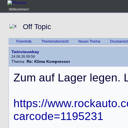
Willkommen!
Off Topic
Forenliste
Themenübersicht
Neues Thema
Druckansic
Twinvieuwbay
24.06.26 09:58
Thema:
Re: Klima Kompressor
Z
u
m
a
u
f
L
a
g
e
r
l
e
g
e
n
.
https://www.rockauto.
carcode=1195231