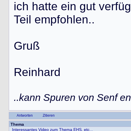
i
c
h
h
a
t
t
e
e
i
n
g
u
t
v
e
r
f
ü
g
T
e
i
l
e
m
p
f
o
h
l
e
n
.
.
G
r
u
ß
R
e
i
n
h
a
r
d
..kann Spuren von Senf ent
Antworten
Zitieren
Thema
Interessantes Video zum Thema EHS, etc...