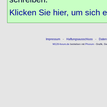
Klicken Sie hier, um sich 
Impressum
-
Haftungsausschluss
-
Daten
W126-forum.de
betrieben mit
Phorum
- Grafik, G