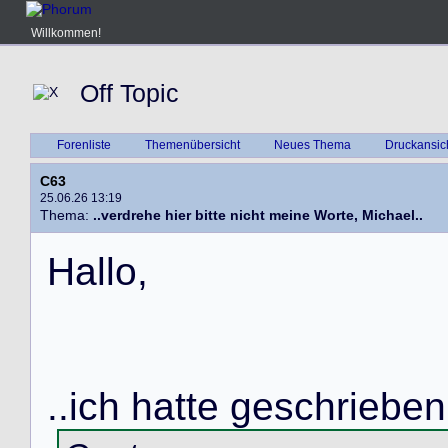
Willkommen!
Off Topic
Forenliste
Themenübersicht
Neues Thema
Druckansic
C63
25.06.26 13:19
Thema:
..verdrehe hier bitte nicht meine Worte, Michael..
H
a
l
l
o
,
.
.
i
c
h
h
a
t
t
e
g
e
s
c
h
r
i
e
b
e
n