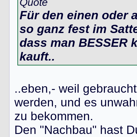
Quote
Für den einen oder a
so ganz fest im Satte
dass man BESSER k
kauft..
.
.
e
b
e
n
,
-
w
e
i
l
g
e
b
r
a
u
c
h
t
w
e
r
d
e
n
,
u
n
d
e
s
u
n
w
a
h
z
u
b
e
k
o
m
m
e
n
.
D
e
n
"
N
a
c
h
b
a
u
"
h
a
s
t
D