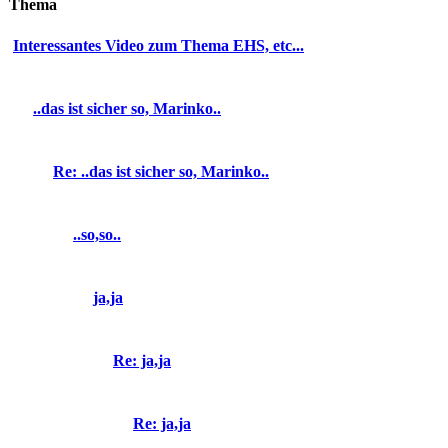
Thema
Interessantes Video zum Thema EHS, etc...
..das ist sicher so, Marinko..
Re: ..das ist sicher so, Marinko..
..so,so..
ja,ja
Re: ja,ja
Re: ja,ja