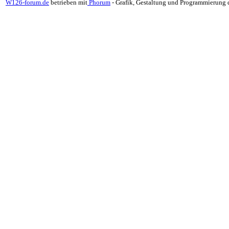
W126-forum.de
betrieben mit
Phorum
- Grafik, Gestaltung und Programmierung