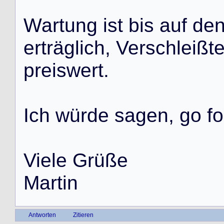
W
a
r
t
u
n
g
i
s
t
b
i
s
a
u
f
d
e
e
r
t
r
ä
g
l
i
c
h
,
V
e
r
s
c
h
l
e
i
ß
t
p
r
e
i
s
w
e
r
t
.
I
c
h
w
ü
r
d
e
s
a
g
e
n
,
g
o
f
o
V
i
e
l
e
G
r
ü
ß
e
M
a
r
t
i
n
Antworten
Zitieren