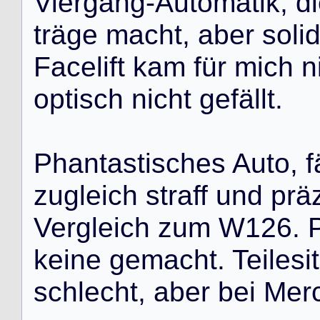
V
i
e
r
g
a
n
g
-
A
u
t
o
m
a
t
i
k
,
d
i
t
r
ä
g
e
m
a
c
h
t
,
a
b
e
r
s
o
l
i
F
a
c
e
l
i
f
t
k
a
m
f
ü
r
m
i
c
h
n
o
p
t
i
s
c
h
n
i
c
h
t
g
e
f
ä
l
l
t
.
P
h
a
n
t
a
s
t
i
s
c
h
e
s
A
u
t
o
,
f
z
u
g
l
e
i
c
h
s
t
r
a
f
f
u
n
d
p
r
ä
V
e
r
g
l
e
i
c
h
z
u
m
W
1
2
6
.
k
e
i
n
e
g
e
m
a
c
h
t
.
T
e
i
l
e
s
i
t
s
c
h
l
e
c
h
t
,
a
b
e
r
b
e
i
M
e
r