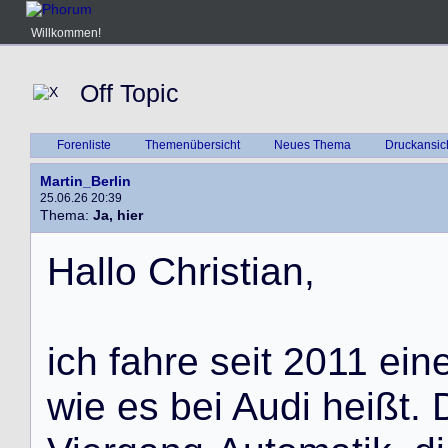
Willkommen!
Off Topic
Forenliste
Themenübersicht
Neues Thema
Druckansic
Martin_Berlin
25.06.26 20:39
Thema:
Ja, hier
H
a
l
l
o
C
h
r
i
s
t
i
a
n
,
i
c
h
f
a
h
r
e
s
e
i
t
2
0
1
1
e
i
n
w
i
e
e
s
b
e
i
A
u
d
i
h
e
i
ß
t
.