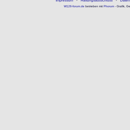
Impressum
-
Haftungsausschluss
-
Daten
W126-forum.de
betrieben mit
Phorum
- Grafik, G