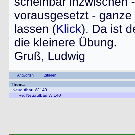
s
c
h
e
i
n
b
a
r
i
n
z
w
i
s
c
h
e
n
-
v
o
r
a
u
s
g
e
s
e
t
z
t
-
g
a
n
z
e
l
a
s
s
e
n
(
Klick
)
.
D
a
i
s
t
d
d
i
e
k
l
e
i
n
e
r
e
Ü
b
u
n
g
.
G
r
u
ß
,
L
u
d
w
i
g
Antworten
Zitieren
Thema
Neuaufbau W 140
Re: Neuaufbau W 140