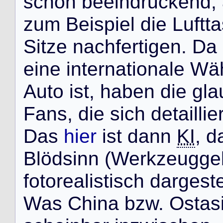
s
c
h
o
n
b
e
e
i
n
d
r
u
c
k
e
n
d
,
z
u
m
B
e
i
s
p
i
e
l
d
i
e
L
u
f
t
t
a
S
i
t
z
e
n
a
c
h
f
e
r
t
i
g
e
n
.
D
a
e
i
n
e
i
n
t
e
r
n
a
t
i
o
n
a
l
e
W
ä
A
u
t
o
i
s
t
,
h
a
b
e
n
d
i
e
g
l
a
F
a
n
s
,
d
i
e
s
i
c
h
d
e
t
a
i
l
l
i
e
D
a
s
hier
i
s
t
d
a
n
n
KI
,
d
B
l
ö
d
s
i
n
n
(
W
e
r
k
z
e
u
g
g
e
f
o
t
o
r
e
a
l
i
s
t
i
s
c
h
d
a
r
g
e
s
t
W
a
s
C
h
i
n
a
b
z
w
.
O
s
t
a
s