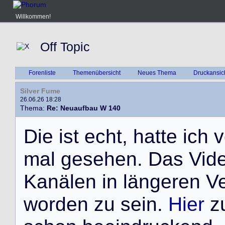
Willkommen!
Off Topic
Forenliste
Themenübersicht
Neues Thema
Druckansic
Silver Fume
26.06.26 18:28
Thema:
Re: Neuaufbau W 140
D
i
e
i
s
t
e
c
h
t
,
h
a
t
t
e
i
c
h
v
m
a
l
g
e
s
e
h
e
n
.
D
a
s
V
i
d
K
a
n
ä
l
e
n
i
n
l
ä
n
g
e
r
e
n
V
w
o
r
d
e
n
z
u
s
e
i
n
.
Hier
z