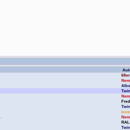
Aut
68er
Nem
Albs
Twi
Nem
Fre
Twi
lov
.
Nem
RAL
Twi