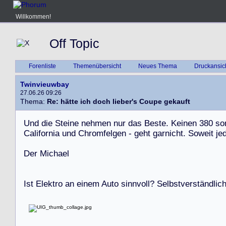
Willkommen!
Off Topic
Forenliste
Themenübersicht
Neues Thema
Druckansic
Twinvieuwbay
27.06.26 09:26
Thema:
Re: hätte ich doch lieber's Coupe gekauft
U
n
d
d
i
e
S
t
e
i
n
e
n
e
h
m
e
n
n
u
r
d
a
s
B
e
s
t
e
.
K
e
i
n
e
n
3
8
0
s
o
C
a
l
i
f
o
r
n
i
a
u
n
d
C
h
r
o
m
f
e
l
g
e
n
-
g
e
h
t
g
a
r
n
i
c
h
t
.
S
o
w
e
i
t
j
e
D
e
r
M
i
c
h
a
e
l
I
s
t
E
l
e
k
t
r
o
a
n
e
i
n
e
m
A
u
t
o
s
i
n
n
v
o
l
l
?
S
e
l
b
s
t
v
e
r
s
t
ä
n
d
l
i
c