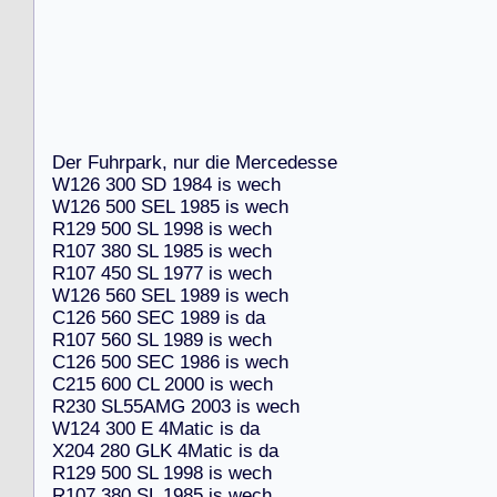
D
e
r
F
u
h
r
p
a
r
k
,
n
u
r
d
i
e
M
e
r
c
e
d
e
s
s
e
W
1
2
6
3
0
0
S
D
1
9
8
4
i
s
w
e
c
h
W
1
2
6
5
0
0
S
E
L
1
9
8
5
i
s
w
e
c
h
R
1
2
9
5
0
0
S
L
1
9
9
8
i
s
w
e
c
h
R
1
0
7
3
8
0
S
L
1
9
8
5
i
s
w
e
c
h
R
1
0
7
4
5
0
S
L
1
9
7
7
i
s
w
e
c
h
W
1
2
6
5
6
0
S
E
L
1
9
8
9
i
s
w
e
c
h
C
1
2
6
5
6
0
S
E
C
1
9
8
9
i
s
d
a
R
1
0
7
5
6
0
S
L
1
9
8
9
i
s
w
e
c
h
C
1
2
6
5
0
0
S
E
C
1
9
8
6
i
s
w
e
c
h
C
2
1
5
6
0
0
C
L
2
0
0
0
i
s
w
e
c
h
R
2
3
0
S
L
5
5
A
M
G
2
0
0
3
i
s
w
e
c
h
W
1
2
4
3
0
0
E
4
M
a
t
i
c
i
s
d
a
X
2
0
4
2
8
0
G
L
K
4
M
a
t
i
c
i
s
d
a
R
1
2
9
5
0
0
S
L
1
9
9
8
i
s
w
e
c
h
R
1
0
7
3
8
0
S
L
1
9
8
5
i
s
w
e
c
h