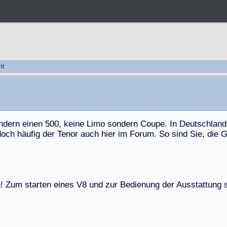
ht
n
d
e
r
n
e
i
n
e
n
5
0
0
,
k
e
i
n
e
L
i
m
o
s
o
n
d
e
r
n
C
o
u
p
e
.
I
n
D
e
u
t
s
c
h
l
a
n
d
d
o
c
h
h
ä
u
f
i
g
d
e
r
T
e
n
o
r
a
u
c
h
h
i
e
r
i
m
F
o
r
u
m
.
S
o
s
i
n
d
S
i
e
,
d
i
e
h
!
Z
u
m
s
t
a
r
t
e
n
e
i
n
e
s
V
8
u
n
d
z
u
r
B
e
d
i
e
n
u
n
g
d
e
r
A
u
s
s
t
a
t
t
u
n
g