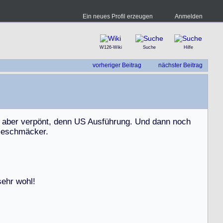
Ein neues Profil erzeugen
Anmelden
W126-Wiki
Suche
Hilfe
vorheriger Beitrag
nächster Beitrag
a
b
e
r
v
e
r
p
ö
n
t
,
d
e
n
n
U
S
A
u
s
f
ü
h
r
u
n
g
.
U
n
d
d
a
n
n
n
o
c
h
G
e
s
c
h
m
ä
c
k
e
r
.
s
e
h
r
w
o
h
l
!