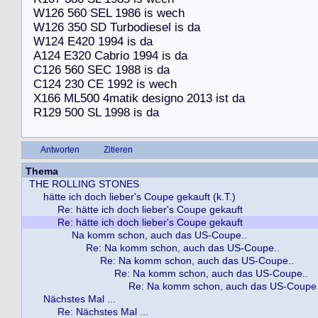
W
1
2
6
5
6
0
S
E
L
1
9
8
6
i
s
w
e
c
h
W
1
2
6
3
5
0
S
D
T
u
r
b
o
d
i
e
s
e
l
i
s
d
a
W
1
2
4
E
4
2
0
1
9
9
4
i
s
d
a
A
1
2
4
E
3
2
0
C
a
b
r
i
o
1
9
9
4
i
s
d
a
C
1
2
6
5
6
0
S
E
C
1
9
8
8
i
s
d
a
C
1
2
4
2
3
0
C
E
1
9
9
2
i
s
w
e
c
h
X
1
6
6
M
L
5
0
0
4
m
a
t
i
k
d
e
s
i
g
n
o
2
0
1
3
i
s
t
d
a
R
1
2
9
5
0
0
S
L
1
9
9
8
i
s
d
a
Antworten
Zitieren
Thema
THE ROLLING STONES
hätte ich doch lieber's Coupe gekauft (k.T.)
Re: hätte ich doch lieber's Coupe gekauft
Re: hätte ich doch lieber's Coupe gekauft
Na komm schon, auch das US-Coupe..
Re: Na komm schon, auch das US-Coupe..
Re: Na komm schon, auch das US-Coupe..
Re: Na komm schon, auch das US-Coupe..
Re: Na komm schon, auch das US-Coupe.
Nächstes Mal ...
Re: Nächstes Mal ...