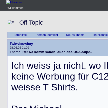
Willkommen!
Off Topic
Forenliste
Themenübersicht
Neues Thema
Druckansic
Twinvieuwbay
28.06.26 11:09
Thema:
Re: Na komm schon, auch das US-Coupe..
I
c
h
w
e
i
s
s
j
a
n
i
c
h
t
,
w
o
I
k
e
i
n
e
W
e
r
b
u
n
g
f
ü
r
C
1
w
e
i
s
s
e
T
S
h
i
r
t
s
.