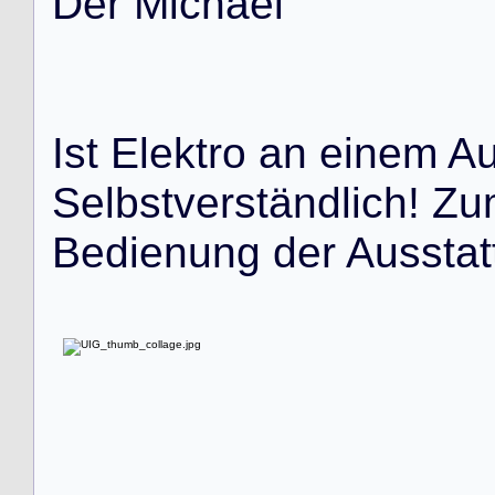
D
e
r
M
i
c
h
a
e
l
I
s
t
E
l
e
k
t
r
o
a
n
e
i
n
e
m
A
S
e
l
b
s
t
v
e
r
s
t
ä
n
d
l
i
c
h
!
Z
u
B
e
d
i
e
n
u
n
g
d
e
r
A
u
s
s
t
a
t