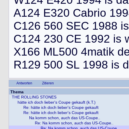
A
1
2
4
E
3
2
0
C
a
b
r
i
o
1
9
9
C
1
2
6
5
6
0
S
E
C
1
9
8
8
i
s
C
1
2
4
2
3
0
C
E
1
9
9
2
i
s
X
1
6
6
M
L
5
0
0
4
m
a
t
i
k
d
R
1
2
9
5
0
0
S
L
1
9
9
8
i
s
d
Antworten
Zitieren
Thema
THE ROLLING STONES
hätte ich doch lieber's Coupe gekauft (k.T.)
Re: hätte ich doch lieber's Coupe gekauft
Re: hätte ich doch lieber's Coupe gekauft
Na komm schon, auch das US-Coupe..
Re: Na komm schon, auch das US-Coupe..
Re: Na komm schon, auch das US-Coupe..