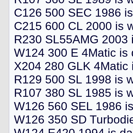
C
1
2
6
5
0
0
S
E
C
1
9
8
6
i
s
C
2
1
5
6
0
0
C
L
2
0
0
0
i
s
R
2
3
0
S
L
5
5
A
M
G
2
0
0
3
W
1
2
4
3
0
0
E
4
M
a
t
i
c
i
s
X
2
0
4
2
8
0
G
L
K
4
M
a
t
i
c
R
1
2
9
5
0
0
S
L
1
9
9
8
i
s
R
1
0
7
3
8
0
S
L
1
9
8
5
i
s
W
1
2
6
5
6
0
S
E
L
1
9
8
6
i
W
1
2
6
3
5
0
S
D
T
u
r
b
o
d
i
W
1
2
4
E
4
2
0
1
9
9
4
i
s
d
a