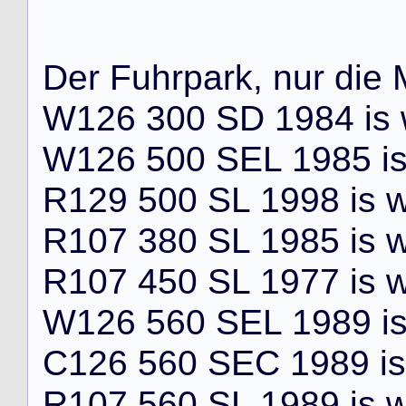
D
e
r
F
u
h
r
p
a
r
k
,
n
u
r
d
i
e
W
1
2
6
3
0
0
S
D
1
9
8
4
i
s
W
1
2
6
5
0
0
S
E
L
1
9
8
5
i
R
1
2
9
5
0
0
S
L
1
9
9
8
i
s
R
1
0
7
3
8
0
S
L
1
9
8
5
i
s
R
1
0
7
4
5
0
S
L
1
9
7
7
i
s
W
1
2
6
5
6
0
S
E
L
1
9
8
9
i
C
1
2
6
5
6
0
S
E
C
1
9
8
9
i
s
R
1
0
7
5
6
0
S
L
1
9
8
9
i
s