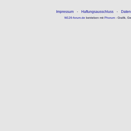
Impressum
-
Haftungsausschluss
-
Daten
W126-forum.de
betrieben mit
Phorum
- Grafik, G