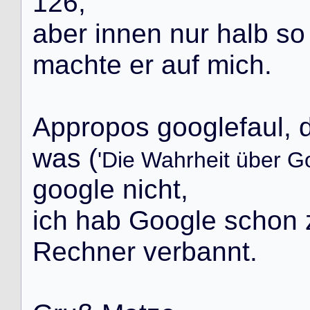
1
2
6
,
a
b
e
r
i
n
n
e
n
n
u
r
h
a
l
b
s
o
m
a
c
h
t
e
e
r
a
u
f
m
i
c
h
.
A
p
p
r
o
p
o
s
g
o
o
g
l
e
f
a
u
l
,
w
a
s
(
'Die Wahrheit über G
g
o
o
g
l
e
n
i
c
h
t
,
i
c
h
h
a
b
G
o
o
g
l
e
s
c
h
o
n
R
e
c
h
n
e
r
v
e
r
b
a
n
n
t
.