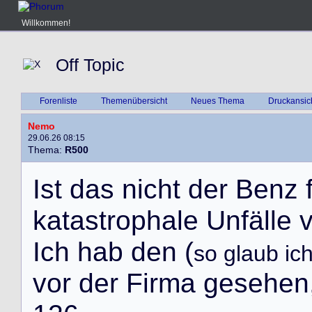
Willkommen!
Off Topic
Forenliste
Themenübersicht
Neues Thema
Druckansic
Nemo
29.06.26 08:15
Thema:
R500
I
s
t
d
a
s
n
i
c
h
t
d
e
r
B
e
n
z
k
a
t
a
s
t
r
o
p
h
a
l
e
U
n
f
ä
l
l
e
I
c
h
h
a
b
d
e
n
(
so glaub ic
v
o
r
d
e
r
F
i
r
m
a
g
e
s
e
h
e
n