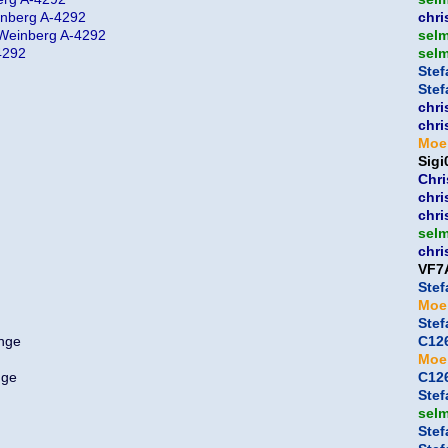
inberg A-4292
chri
 Weinberg A-4292
sel
4292
sel
Ste
Ste
chri
chri
Moe
Sigi
Chri
chri
chri
sel
chri
VF7
Ste
Moe
Ste
C126
Moe
C126
Ste
sel
Ste