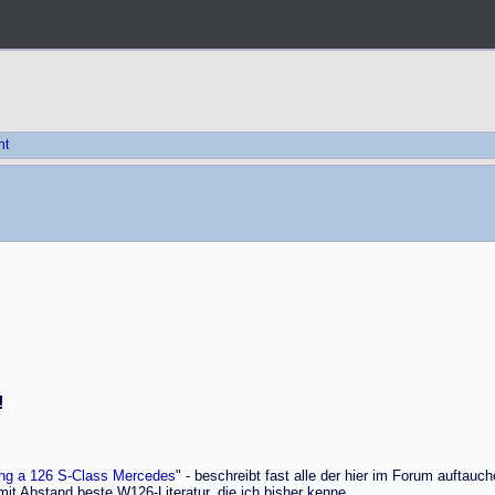
ht
!
ing a 126 S-Class Mercedes
" - beschreibt fast alle der hier im Forum auftauc
 mit Abstand beste W126-Literatur, die ich bisher kenne.