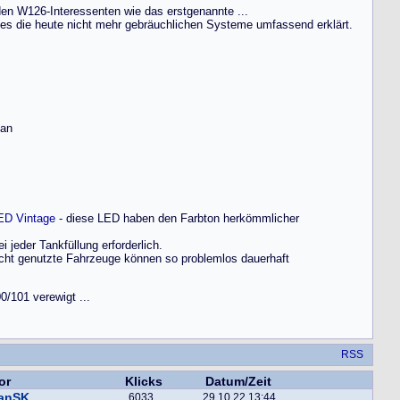
 den W126-Interessenten wie das erstgenannte ...
es die heute nicht mehr gebräuchlichen Systeme umfassend erklärt.
 an
ED Vintage
- diese LED haben den Farbton herkömmlicher
i jeder Tankfüllung erforderlich.
nicht genutzte Fahrzeuge können so problemlos dauerhaft
0/101 verewigt ...
RSS
or
Klicks
Datum/Zeit
fanSK
6033
29.10.22 13:44