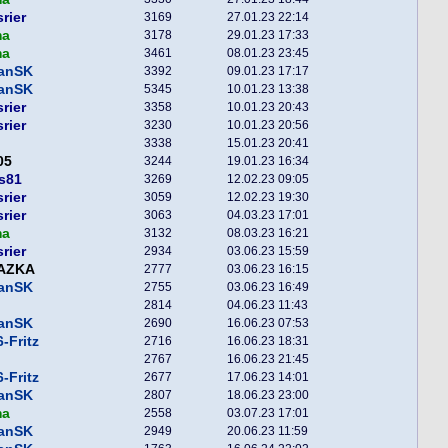
srier
3169
27.01.23 22:14
ma
3178
29.01.23 17:33
ma
3461
08.01.23 23:45
fanSK
3392
09.01.23 17:17
fanSK
5345
10.01.23 13:38
srier
3358
10.01.23 20:43
srier
3230
10.01.23 20:56
3338
15.01.23 20:41
05
3244
19.01.23 16:34
s81
3269
12.02.23 09:05
srier
3059
12.02.23 19:30
srier
3063
04.03.23 17:01
ma
3132
08.03.23 16:21
srier
2934
03.06.23 15:59
AZKA
2777
03.06.23 16:15
fanSK
2755
03.06.23 16:49
2814
04.06.23 11:43
fanSK
2690
16.06.23 07:53
-Fritz
2716
16.06.23 18:31
2767
16.06.23 21:45
-Fritz
2677
17.06.23 14:01
fanSK
2807
18.06.23 23:00
ma
2558
03.07.23 17:01
fanSK
2949
20.06.23 11:59