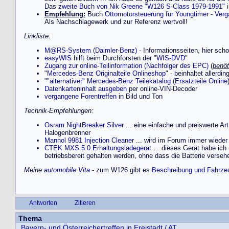
Das
zweite Buch von Nik Greene "W126 S-Class 1979-1991"
i
Empfehlung:
Buch
Ottomotorsteuerung für Youngtimer - Verg
Als Nachschlagewerk und zur Referenz wertvoll!
Linkliste:
M@RS-System (Daimler-Benz)
- Informationsseiten, hier sch
easyWIS
hilft beim Durchforsten der "
WIS-DVD
"
Zugang zur online-Teilinformation (Nachfolger des EPC)
(
benöt
"
Mercedes-Benz Originalteile Onlineshop
" - beinhaltet allerd
"
"alternativer" Mercedes-Benz Teilekatalog (Ersatzteile Online
Datenkarteninhalt ausgeben
per online-VIN-Decoder
vergangene Forentreffen
in Bild und Ton
Technik-Empfehlungen:
Osram NightBreaker Silver
... eine einfache und preiswerte A
Halogenbrenner
Mannol 9981 Injection Cleaner
... wird im Forum immer wieder e
CTEK MXS 5.0 Erhaltungsladegerät
... dieses Gerät habe ich
betriebsbereit gehalten werden, ohne dass die Batterie versehen
Meine
automobile Vita
- zum W126 gibt es
Beschreibung und Fahrzeu
Antworten
Zitieren
Thema
Bayern- und Österreichertreffen in Freistadt / AT