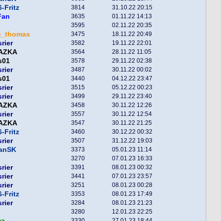
-Fritz
3814
31.10.22 20:15
Fan
3635
01.11.22 14:13
3595
02.11.22 20:35
u_thomas
3475
18.11.22 20:49
srier
3582
19.11.22 22:01
AZKA
3564
28.11.22 11:05
s01
3578
29.11.22 02:38
srier
3487
30.11.22 00:02
s01
3440
04.12.22 23:47
srier
3515
05.12.22 00:23
srier
3499
29.11.22 23:40
AZKA
3458
30.11.22 12:26
srier
3557
30.11.22 12:54
AZKA
3547
30.11.22 21:25
-Fritz
3460
30.12.22 00:32
srier
3507
31.12.22 19:03
fanSK
3373
05.01.23 11:14
3270
07.01.23 16:33
srier
3391
08.01.23 00:32
srier
3441
07.01.23 23:57
srier
3251
08.01.23 00:28
-Fritz
3353
08.01.23 17:49
srier
3284
08.01.23 21:23
3280
12.01.23 22:25
ma
3330
27.01.23 18:44