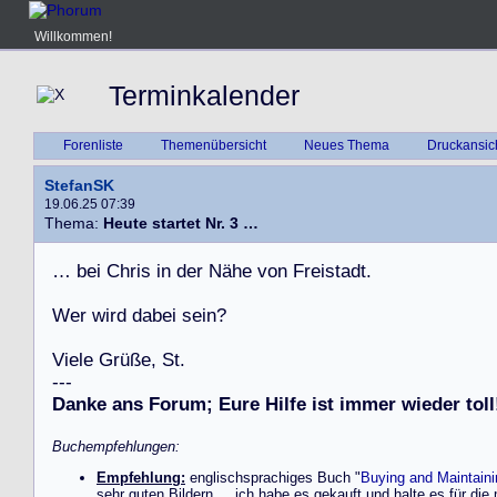
Willkommen!
Terminkalender
Forenliste
Themenübersicht
Neues Thema
Druckansic
StefanSK
19.06.25 07:39
Thema:
Heute startet Nr. 3 …
…
b
e
i
C
h
r
i
s
i
n
d
e
r
N
ä
h
e
v
o
n
F
r
e
i
s
t
a
d
t
.
W
e
r
w
i
r
d
d
a
b
e
i
s
e
i
n
?
V
i
e
l
e
G
r
ü
ß
e
,
S
t
.
-
-
-
Danke ans Forum; Eure Hilfe ist immer wieder toll
Buchempfehlungen:
Empfehlung:
englischsprachiges Buch "
Buying and Maintain
sehr guten Bildern ... ich habe es gekauft und halte es für die