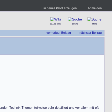
Ein neues Profil erzeugen
Anmelden
W126-Wiki
Suche
Hilfe
vorheriger Beitrag
nächster Beitrag
henden Technik-Themen teilweise sehr detailliert und vor allem mit oft