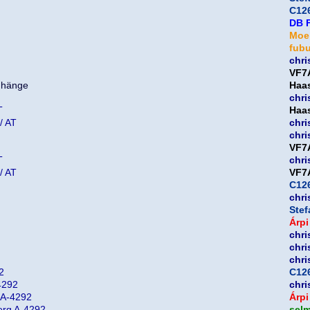
C126
DB 
Moe
fub
chri
VF7
Haa
chri
T
Haa
/ AT
chri
chri
VF7
T
chri
/ AT
VF7
C126
chri
Ste
Árpi
chri
chri
chri
2
C126
4292
chri
 A-4292
Árpi
erg A-4292
sel