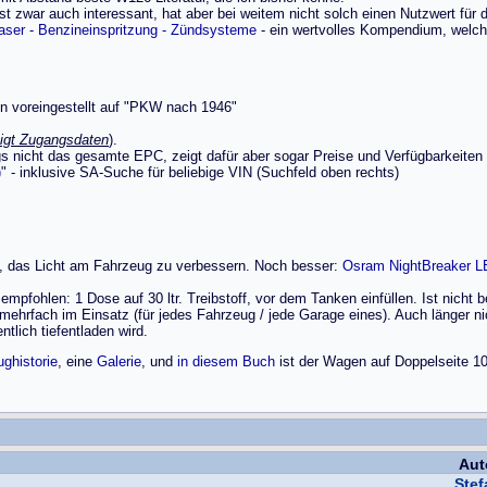
st zwar auch interessant, hat aber bei weitem nicht solch einen Nutzwert für
aser - Benzineinspritzung - Zündsysteme
- ein wertvolles Kompendium, welch
on voreingestellt auf "PKW nach 1946"
igt Zugangsdaten
).
ings nicht das gesamte EPC, zeigt dafür aber sogar Preise und Verfügbarkeiten
)
" - inklusive SA-Suche für beliebige VIN (Suchfeld oben rechts)
rt, das Licht am Fahrzeug zu verbessern. Noch besser:
Osram NightBreaker L
mpfohlen: 1 Dose auf 30 ltr. Treibstoff, vor dem Tanken einfüllen. Ist nicht be
 mehrfach im Einsatz (für jedes Fahrzeug / jede Garage eines). Auch länger 
tlich tiefentladen wird.
ghistorie
, eine
Galerie
, und
in diesem Buch
ist der Wagen auf Doppelseite 10
Aut
Ste