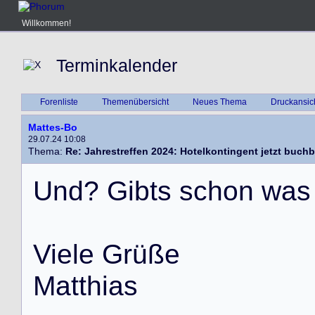
Willkommen!
Terminkalender
Forenliste
Themenübersicht
Neues Thema
Druckansic
Mattes-Bo
29.07.24 10:08
Thema:
Re: Jahrestreffen 2024: Hotelkontingent jetzt buchb
U
n
d
?
G
i
b
t
s
s
c
h
o
n
w
a
s
V
i
e
l
e
G
r
ü
ß
e
M
a
t
t
h
i
a
s