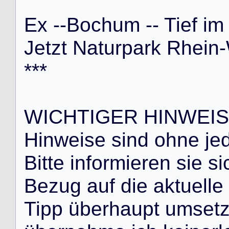
E
x
-
-
B
o
c
h
u
m
-
-
T
i
e
f
i
m
J
e
t
z
t
N
a
t
u
r
p
a
r
k
R
h
e
i
n
-
*
*
*
W
I
C
H
T
I
G
E
R
H
I
N
W
E
I
S
H
i
n
w
e
i
s
e
s
i
n
d
o
h
n
e
j
e
B
i
t
t
e
i
n
f
o
r
m
i
e
r
e
n
s
i
e
s
i
B
e
z
u
g
a
u
f
d
i
e
a
k
t
u
e
l
l
e
T
i
p
p
ü
b
e
r
h
a
u
p
t
u
m
s
e
t