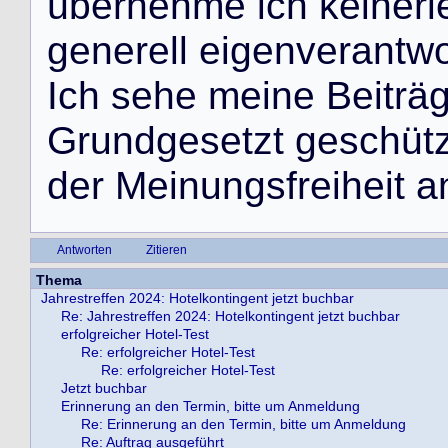
ü
b
e
r
n
e
h
m
e
i
c
h
k
e
i
n
e
r
l
g
e
n
e
r
e
l
l
e
i
g
e
n
v
e
r
a
n
t
w
I
c
h
s
e
h
e
m
e
i
n
e
B
e
i
t
r
ä
G
r
u
n
d
g
e
s
e
t
z
t
g
e
s
c
h
ü
t
d
e
r
M
e
i
n
u
n
g
s
f
r
e
i
h
e
i
t
a
Antworten
Zitieren
Thema
Jahrestreffen 2024: Hotelkontingent jetzt buchbar
Re: Jahrestreffen 2024: Hotelkontingent jetzt buchbar
erfolgreicher Hotel-Test
Re: erfolgreicher Hotel-Test
Re: erfolgreicher Hotel-Test
Jetzt buchbar
Erinnerung an den Termin, bitte um Anmeldung
Re: Erinnerung an den Termin, bitte um Anmeldung
Re: Auftrag ausgeführt