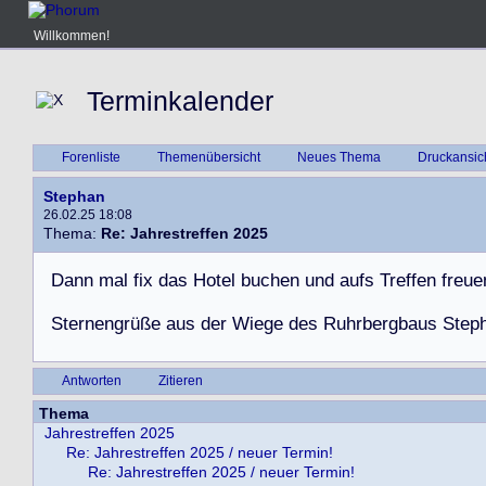
Willkommen!
Terminkalender
Forenliste
Themenübersicht
Neues Thema
Druckansic
Stephan
26.02.25 18:08
Thema:
Re: Jahrestreffen 2025
D
a
n
n
m
a
l
f
i
x
d
a
s
H
o
t
e
l
b
u
c
h
e
n
u
n
d
a
u
f
s
T
r
e
f
f
e
n
f
r
e
u
e
S
t
e
r
n
e
n
g
r
ü
ß
e
a
u
s
d
e
r
W
i
e
g
e
d
e
s
R
u
h
r
b
e
r
g
b
a
u
s
S
t
e
p
Antworten
Zitieren
Thema
Jahrestreffen 2025
Re: Jahrestreffen 2025 / neuer Termin!
Re: Jahrestreffen 2025 / neuer Termin!