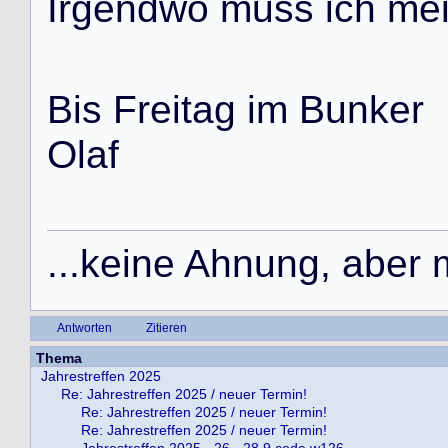
I
r
g
e
n
d
w
o
m
u
s
s
i
c
h
m
e
B
i
s
F
r
e
i
t
a
g
i
m
B
u
n
k
e
r
O
l
a
f
.
.
.
k
e
i
n
e
A
h
n
u
n
g
,
a
b
e
r
Antworten
Zitieren
Thema
Jahrestreffen 2025
Re: Jahrestreffen 2025 / neuer Termin!
Re: Jahrestreffen 2025 / neuer Termin!
Re: Jahrestreffen 2025 / neuer Termin!
Jahrestreffen 2025 - 26. -28.9 code w126