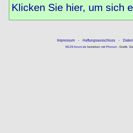
Klicken Sie hier, um sich 
Impressum
-
Haftungsausschluss
-
Daten
W126-forum.de
betrieben mit
Phorum
- Grafik, G