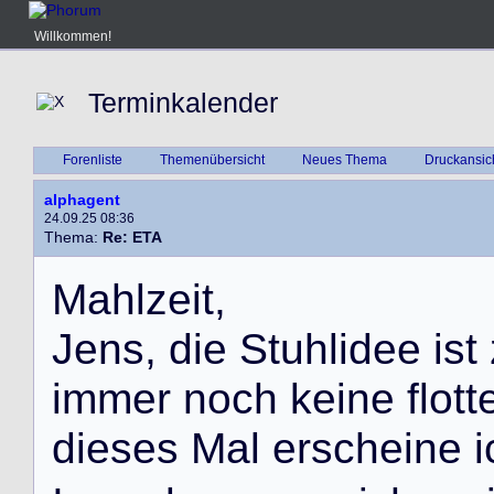
Willkommen!
Terminkalender
Forenliste
Themenübersicht
Neues Thema
Druckansic
alphagent
24.09.25 08:36
Thema:
Re: ETA
M
a
h
l
z
e
i
t
,
J
e
n
s
,
d
i
e
S
t
u
h
l
i
d
e
e
i
s
t
i
m
m
e
r
n
o
c
h
k
e
i
n
e
f
l
o
t
t
d
i
e
s
e
s
M
a
l
e
r
s
c
h
e
i
n
e
i