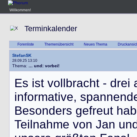
Willkommen!
Terminkalender
Forenliste
Themenübersicht
Neues Thema
Druckansic
StefanSK
28.09.25 13:10
Thema:
… und: vorbei!
E
s
i
s
t
v
o
l
l
b
r
a
c
h
t
-
d
r
e
i
i
n
f
o
r
m
a
t
i
v
e
,
s
p
a
n
n
e
n
d
B
e
s
o
n
d
e
r
s
g
e
f
r
e
u
t
h
a
b
T
e
i
l
n
a
h
m
e
v
o
n
J
a
n
u
n