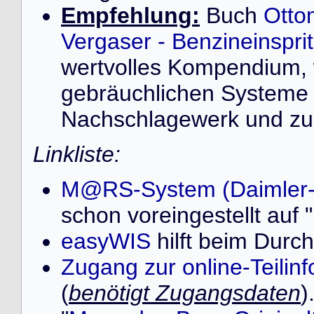
Empfehlung:
Buch
Otto
Vergaser - Benzineinspr
wertvolles Kompendium, 
gebräuchlichen Systeme 
Nachschlagewerk und zur
Linkliste:
M@RS-System (Daimler
schon voreingestellt au
easyWIS
hilft beim Durch
Zugang zur online-Teilin
(
benötigt Zugangsdaten
)