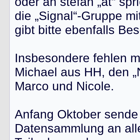
o
d
e
r
a
n
s
t
e
f
a
n
„
a
t
“
s
p
r
i
d
i
e
„
S
i
g
n
a
l
“
-
G
r
u
p
p
e
m
i
g
i
b
t
b
i
t
t
e
e
b
e
n
f
a
l
l
s
B
e
s
I
n
s
b
e
s
o
n
d
e
r
e
f
e
h
l
e
n
M
i
c
h
a
e
l
a
u
s
H
H
,
d
e
n
„
M
a
r
c
o
u
n
d
N
i
c
o
l
e
.
A
n
f
a
n
g
O
k
t
o
b
e
r
s
e
n
d
e
D
a
t
e
n
s
a
m
m
l
u
n
g
a
n
a
l
l