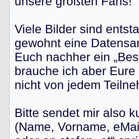
u
n
s
e
r
e
g
r
ö
ß
t
e
n
F
a
n
s
!
V
i
e
l
e
B
i
l
d
e
r
s
i
n
d
e
n
t
s
t
g
e
w
o
h
n
t
e
i
n
e
D
a
t
e
n
s
a
E
u
c
h
n
a
c
h
h
e
r
e
i
n
„
B
e
s
b
r
a
u
c
h
e
i
c
h
a
b
e
r
E
u
r
e
n
i
c
h
t
v
o
n
j
e
d
e
m
T
e
i
l
n
e
B
i
t
t
e
s
e
n
d
e
t
m
i
r
a
l
s
o
k
(
N
a
m
e
,
V
o
r
n
a
m
e
,
e
M
a