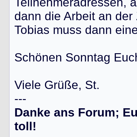
T
e
i
l
n
e
h
m
e
r
a
d
r
e
s
s
e
n
,
a
d
a
n
n
d
i
e
A
r
b
e
i
t
a
n
d
e
r
T
o
b
i
a
s
m
u
s
s
d
a
n
n
e
i
n
S
c
h
ö
n
e
n
S
o
n
n
t
a
g
E
u
c
V
i
e
l
e
G
r
ü
ß
e
,
S
t
.
-
-
-
Danke ans Forum; Eur
toll!