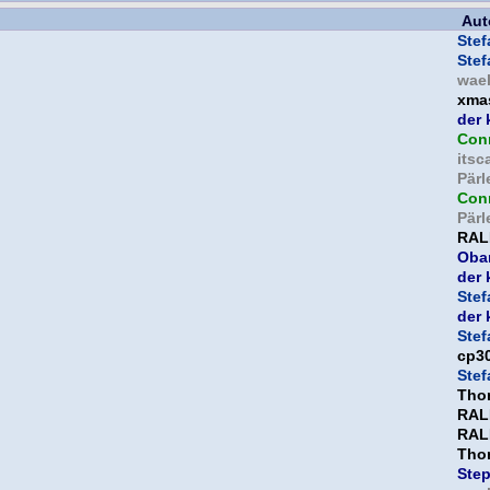
Aut
Ste
Ste
wael
xma
der 
Con
itsc
Pär
Con
Pär
RAL
Oba
der 
Ste
der 
Ste
cp3
Ste
Tho
RAL
RAL
Tho
Ste