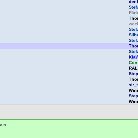
der 
Ste
Pär
Tho
wael
Ste
Silb
Ste
Tho
Ste
Kla
Con
RAL
Ste
Tho
sir_
Win
Ste
Win
ben.