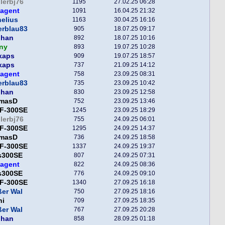
lerbj76
1195
27.02.25 06:28
hagent
1091
16.04.25 21:32
elius
1163
30.04.25 16:16
erblau83
905
18.07.25 09:17
phan
892
18.07.25 10:16
ny
893
19.07.25 10:28
kaps
909
19.07.25 18:57
kaps
737
21.09.25 14:12
hagent
758
23.09.25 08:31
erblau83
735
23.09.25 10:42
phan
830
23.09.25 12:58
masD
752
23.09.25 13:46
F-300SE
1245
23.09.25 18:29
lerbj76
755
24.09.25 06:01
F-300SE
1295
24.09.25 14:37
masD
736
24.09.25 18:58
F-300SE
1337
24.09.25 19:37
s300SE
807
24.09.25 07:31
hagent
822
24.09.25 08:36
s300SE
776
24.09.25 09:10
F-300SE
1340
27.09.25 16:18
er Wal
750
27.09.25 18:16
ni
709
27.09.25 18:35
er Wal
767
27.09.25 20:28
phan
858
28.09.25 01:18