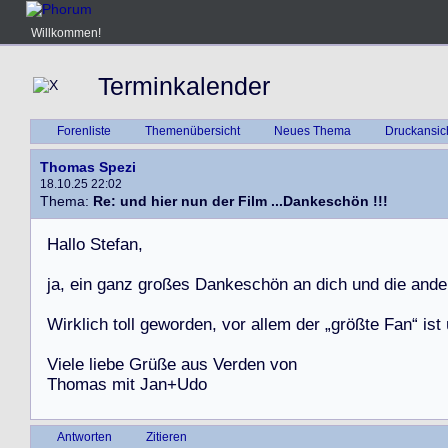
Willkommen!
Terminkalender
Forenliste
Themenübersicht
Neues Thema
Druckansic
Thomas Spezi
18.10.25 22:02
Thema:
Re: und hier nun der Film ...Dankeschön !!!
H
a
l
l
o
S
t
e
f
a
n
,
j
a
,
e
i
n
g
a
n
z
g
r
o
ß
e
s
D
a
n
k
e
s
c
h
ö
n
a
n
d
i
c
h
u
n
d
d
i
e
a
n
d
e
W
i
r
k
l
i
c
h
t
o
l
l
g
e
w
o
r
d
e
n
,
v
o
r
a
l
l
e
m
d
e
r
„
g
r
ö
ß
t
e
F
a
n
“
i
s
t
V
i
e
l
e
l
i
e
b
e
G
r
ü
ß
e
a
u
s
V
e
r
d
e
n
v
o
n
T
h
o
m
a
s
m
i
t
J
a
n
+
U
d
o
Antworten
Zitieren