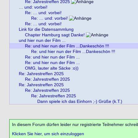
Re: Jahrestreffen 2025
… und: vorbei!
Re: … und: vorbei!
Re: … und: vorbei!
Re: … und: vorbei!
Link für die Datensammlung
Chapter Hamburg sagt Danke!
und hier nun der Film ...
Re: und hier nun der Film ...Dankeschön !!!
Re: und hier nun der Film ...Dankeschön !!!
Re: und hier nun der Film ...
Re: und hier nun der Film ...
OMG, lauter alte Säcke :o))
Re: Jahrestreffen 2025
Re: Jahrestreffen 2025
Re: Jahrestreffen 2025
Re: Jahrestreffen 2025
Re: Jahrestreffen 2025
Dann spiele ich das Einhorn ;-) Grüße (k.T.)
In diesem Forum dürfen leider nur registrierte Teilnehmer schrei
Klicken Sie hier, um sich einzuloggen