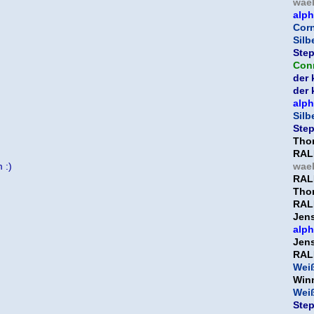
wael
alp
Corn
Silb
Ste
Con
der 
der 
alp
Silb
Ste
Tho
RAL
 :)
wael
RAL
Tho
RAL
Jen
alp
Jen
RAL
Weiß
Win
Weiß
Ste