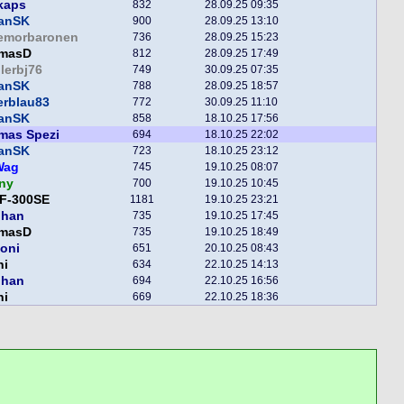
kaps
832
28.09.25 09:35
fanSK
900
28.09.25 13:10
lemorbaronen
736
28.09.25 15:23
masD
812
28.09.25 17:49
lerbj76
749
30.09.25 07:35
fanSK
788
28.09.25 18:57
erblau83
772
30.09.25 11:10
fanSK
858
18.10.25 17:56
mas Spezi
694
18.10.25 22:02
fanSK
723
18.10.25 23:12
Wag
745
19.10.25 08:07
ny
700
19.10.25 10:45
F-300SE
1181
19.10.25 23:21
phan
735
19.10.25 17:45
masD
735
19.10.25 18:49
toni
651
20.10.25 08:43
ni
634
22.10.25 14:13
phan
694
22.10.25 16:56
ni
669
22.10.25 18:36