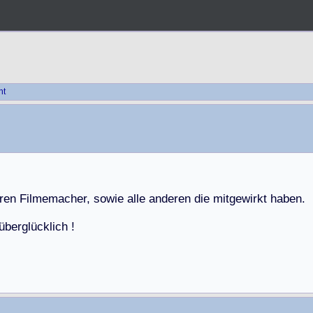
ht
r
e
n
F
i
l
m
e
m
a
c
h
e
r
,
s
o
w
i
e
a
l
l
e
a
n
d
e
r
e
n
d
i
e
m
i
t
g
e
w
i
r
k
t
h
a
b
e
n
.
ü
b
e
r
g
l
ü
c
k
l
i
c
h
!