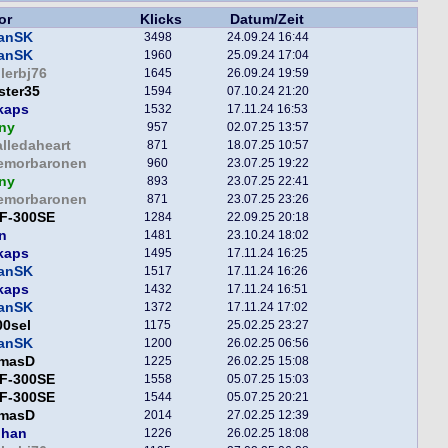
or
Klicks
Datum/Zeit
fanSK
3498
24.09.24 16:44
fanSK
1960
25.09.24 17:04
lerbj76
1645
26.09.24 19:59
ster35
1594
07.10.24 21:20
kaps
1532
17.11.24 16:53
ny
957
02.07.25 13:57
alledaheart
871
18.07.25 10:57
lemorbaronen
960
23.07.25 19:22
ny
893
23.07.25 22:41
lemorbaronen
871
23.07.25 23:26
F-300SE
1284
22.09.25 20:18
n
1481
23.10.24 18:02
kaps
1495
17.11.24 16:25
fanSK
1517
17.11.24 16:26
kaps
1432
17.11.24 16:51
fanSK
1372
17.11.24 17:02
00sel
1175
25.02.25 23:27
fanSK
1200
26.02.25 06:56
masD
1225
26.02.25 15:08
F-300SE
1558
05.07.25 15:03
F-300SE
1544
05.07.25 20:21
masD
2014
27.02.25 12:39
phan
1226
26.02.25 18:08