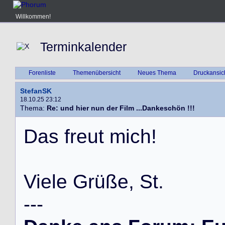
Willkommen!
Terminkalender
Forenliste
Themenübersicht
Neues Thema
Druckansic
StefanSK
18.10.25 23:12
Thema:
Re: und hier nun der Film ...Dankeschön !!!
D
a
s
f
r
e
u
t
m
i
c
h
!
V
i
e
l
e
G
r
ü
ß
e
,
S
t
.
-
-
-