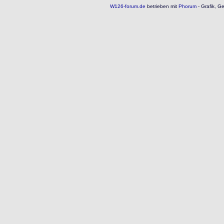
W126-forum.de
betrieben mit
Phorum
- Grafik, G