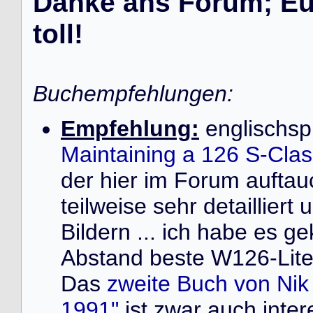
Danke ans Forum; Eur
toll!
Buchempfehlungen:
Empfehlung:
englischsp
Maintaining a 126 S-Cla
der hier im Forum auft
teilweise sehr detailliert
Bildern ... ich habe es ge
Abstand beste W126-Liter
Das
zweite Buch von Ni
1991"
ist zwar auch inter