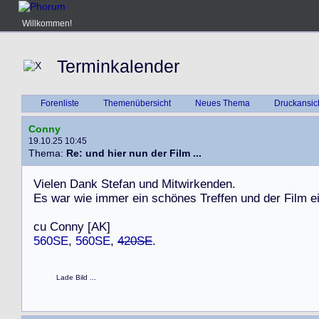
Willkommen!
Terminkalender
Forenliste
Themenübersicht
Neues Thema
Druckansic
Conny
19.10.25 10:45
Thema:
Re: und hier nun der Film ...
V
i
e
l
e
n
D
a
n
k
S
t
e
f
a
n
u
n
d
M
i
t
w
i
r
k
e
n
d
e
n
.
E
s
w
a
r
w
i
e
i
m
m
e
r
e
i
n
s
c
h
ö
n
e
s
T
r
e
f
f
e
n
u
n
d
d
e
r
F
i
l
m
e
c
u
C
o
n
n
y
[
A
K
]
560SE
,
560SE
,
420SE
.
Lade Bild ...