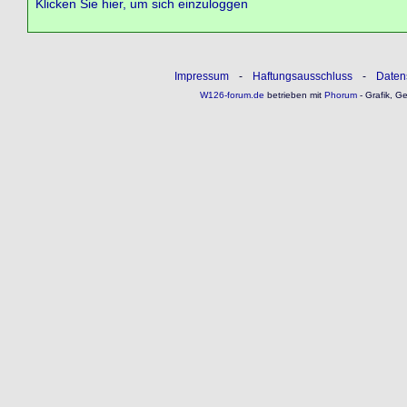
Klicken Sie hier, um sich einzuloggen
Impressum
-
Haftungsausschluss
-
Daten
W126-forum.de
betrieben mit
Phorum
- Grafik, G