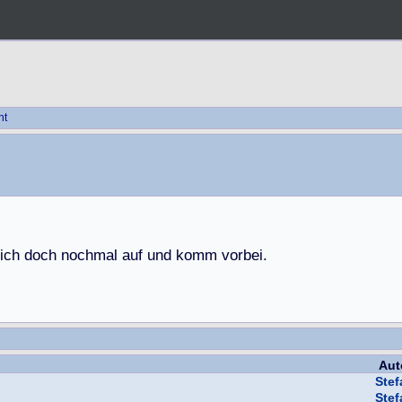
ht
i
c
h
d
o
c
h
n
o
c
h
m
a
l
a
u
f
u
n
d
k
o
m
m
v
o
r
b
e
i
.
Aut
Ste
Ste