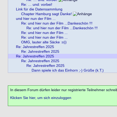
Re: … und: vorbei!
Link für die Datensammlung
Chapter Hamburg sagt Danke!
und hier nun der Film ...
Re: und hier nun der Film ...Dankeschön !!!
Re: und hier nun der Film ...Dankeschön !!!
Re: und hier nun der Film ...
Re: und hier nun der Film ...
OMG, lauter alte Säcke :o))
Re: Jahrestreffen 2025
Re: Jahrestreffen 2025
Re: Jahrestreffen 2025
Re: Jahrestreffen 2025
Re: Jahrestreffen 2025
Dann spiele ich das Einhorn ;-) Grüße (k.T.)
In diesem Forum dürfen leider nur registrierte Teilnehmer schrei
Klicken Sie hier, um sich einzuloggen