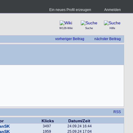
Ein neues Profil erzeugen
Anmelden
W126-Wiki
Suche
Hilfe
vorheriger Beitrag
nächster Beitrag
RSS
or
Klicks
Datum/Zeit
fanSK
3497
24.09.24 16:44
fanSK
1959
25.09.24 17:04