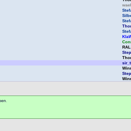
wael
Ste
Silb
Ste
Tho
Ste
Kla
Con
RAL
Ste
Tho
sir_
Win
Ste
Win
ben.