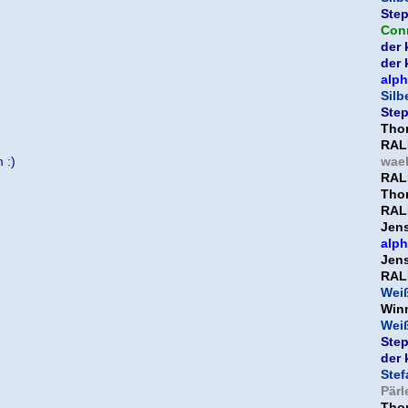
Ste
Con
der 
der 
alp
Silb
Ste
Tho
RAL
 :)
wael
RAL
Tho
RAL
Jen
alp
Jen
RAL
Weiß
Win
Weiß
Ste
der 
Ste
Pär
Tho