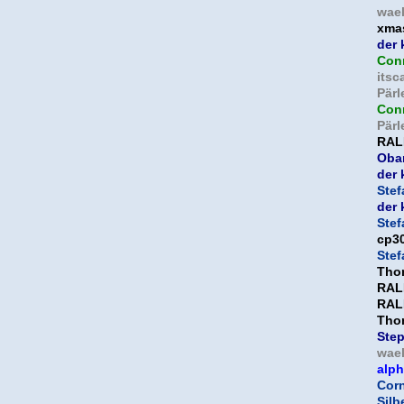
wael
xma
der 
Con
itsc
Pär
Con
Pär
RAL
Oba
der 
Ste
der 
Ste
cp3
Ste
Tho
RAL
RAL
Tho
Ste
wael
alp
Corn
Silb