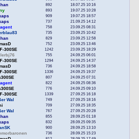
phan
892
18.07.25 10:16
ny
893
19.07.25 10:28
kaps
909
19.07.25 18:57
kaps
737
21.09.25 14:12
hagent
758
23.09.25 08:31
erblau83
735
23.09.25 10:42
phan
829
23.09.25 12:58
masD
752
23.09.25 13:46
F-300SE
1242
23.09.25 18:29
lerbj76
755
24.09.25 06:01
F-300SE
1294
24.09.25 14:37
masD
736
24.09.25 18:58
F-300SE
1336
24.09.25 19:37
s300SE
807
24.09.25 07:31
hagent
822
24.09.25 08:36
s300SE
776
24.09.25 09:10
F-300SE
1339
27.09.25 16:18
er Wal
749
27.09.25 18:16
ni
709
27.09.25 18:35
er Wal
767
27.09.25 20:28
phan
855
28.09.25 01:18
kaps
832
28.09.25 09:35
fanSK
900
28.09.25 13:10
lemorbaronen
736
28.09.25 15:23
masD
812
28.09.25 17:49