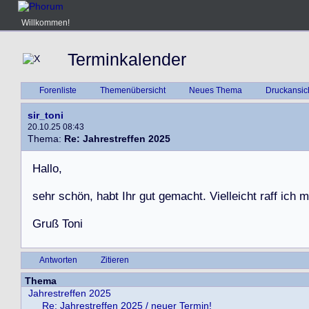
Willkommen!
Terminkalender
Forenliste
Themenübersicht
Neues Thema
Druckansic
sir_toni
20.10.25 08:43
Thema:
Re: Jahrestreffen 2025
H
a
l
l
o
,
s
e
h
r
s
c
h
ö
n
,
h
a
b
t
I
h
r
g
u
t
g
e
m
a
c
h
t
.
V
i
e
l
l
e
i
c
h
t
r
a
f
f
i
c
h
m
G
r
u
ß
T
o
n
i
Antworten
Zitieren
Thema
Jahrestreffen 2025
Re: Jahrestreffen 2025 / neuer Termin!