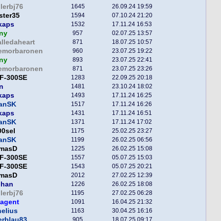
lerbj76
1645
26.09.24 19:59
ster35
1594
07.10.24 21:20
kaps
1532
17.11.24 16:53
ny
957
02.07.25 13:57
alledaheart
871
18.07.25 10:57
lemorbaronen
960
23.07.25 19:22
ny
893
23.07.25 22:41
lemorbaronen
871
23.07.25 23:26
F-300SE
1283
22.09.25 20:18
n
1481
23.10.24 18:02
kaps
1493
17.11.24 16:25
fanSK
1517
17.11.24 16:26
kaps
1431
17.11.24 16:51
fanSK
1371
17.11.24 17:02
00sel
1175
25.02.25 23:27
fanSK
1199
26.02.25 06:56
masD
1225
26.02.25 15:08
F-300SE
1557
05.07.25 15:03
F-300SE
1543
05.07.25 20:21
masD
2012
27.02.25 12:39
phan
1226
26.02.25 18:08
lerbj76
1195
27.02.25 06:28
hagent
1091
16.04.25 21:32
elius
1163
30.04.25 16:16
erblau83
905
18.07.25 09:17