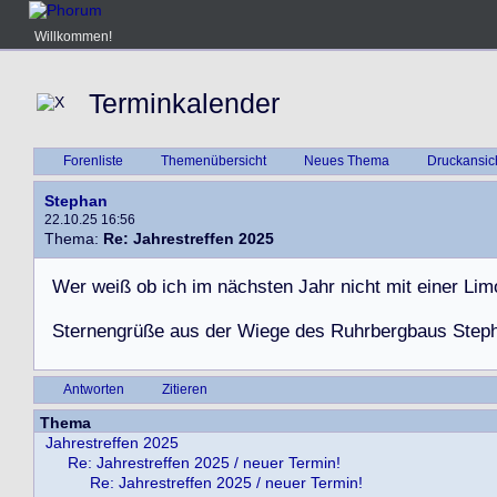
Willkommen!
Terminkalender
Forenliste
Themenübersicht
Neues Thema
Druckansic
Stephan
22.10.25 16:56
Thema:
Re: Jahrestreffen 2025
W
e
r
w
e
i
ß
o
b
i
c
h
i
m
n
ä
c
h
s
t
e
n
J
a
h
r
n
i
c
h
t
m
i
t
e
i
n
e
r
L
i
m
S
t
e
r
n
e
n
g
r
ü
ß
e
a
u
s
d
e
r
W
i
e
g
e
d
e
s
R
u
h
r
b
e
r
g
b
a
u
s
S
t
e
p
Antworten
Zitieren
Thema
Jahrestreffen 2025
Re: Jahrestreffen 2025 / neuer Termin!
Re: Jahrestreffen 2025 / neuer Termin!