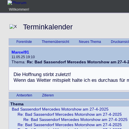
Willkommen!
Terminkalender
Forenliste
Themenübersicht
Neues Thema
Druckansic
Marcel91
11.05.25 19:10
Thema:
Re: Bad Sassendorf Mercedes Motorshow am 27-4-
D
i
e
H
o
f
f
n
u
n
g
s
t
i
r
b
t
z
u
l
e
t
z
t
!
W
e
n
n
d
a
s
W
e
t
t
e
r
m
i
t
s
p
i
e
l
t
h
a
l
t
e
i
c
h
e
s
d
u
r
c
h
a
u
s
f
ü
r
Antworten
Zitieren
Thema
Bad Sassendorf Mercedes Motorshow am 27-4-2025
Re: Bad Sassendorf Mercedes Motorshow am 27-4-2025
Re: Bad Sassendorf Mercedes Motorshow am 27-4-2025
Re: Bad Sassendorf Mercedes Motorshow am 27-4-2025