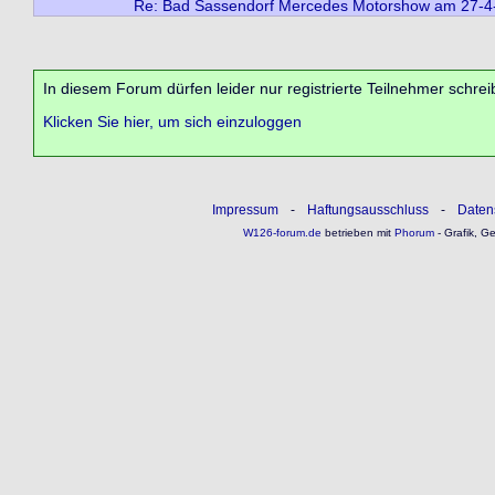
Re: Bad Sassendorf Mercedes Motorshow am 27-4
In diesem Forum dürfen leider nur registrierte Teilnehmer schrei
Klicken Sie hier, um sich einzuloggen
Impressum
-
Haftungsausschluss
-
Daten
W126-forum.de
betrieben mit
Phorum
- Grafik, G