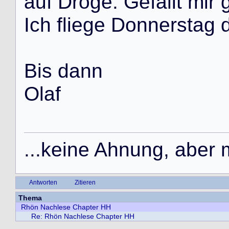
a
u
f
D
r
o
g
e
.
G
e
f
ä
l
l
t
m
i
r
I
c
h
f
l
i
e
g
e
D
o
n
n
e
r
s
t
a
g
B
i
s
d
a
n
n
O
l
a
f
.
.
.
k
e
i
n
e
A
h
n
u
n
g
,
a
b
e
r
Antworten
Zitieren
Thema
Rhön Nachlese Chapter HH
Re: Rhön Nachlese Chapter HH