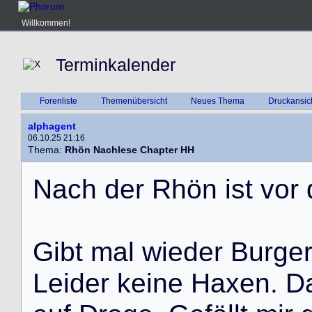
Willkommen!
Terminkalender
Forenliste
Themenübersicht
Neues Thema
Druckansic
alphagent
06.10.25 21:16
Thema:
Rhön Nachlese Chapter HH
N
a
c
h
d
e
r
R
h
ö
n
i
s
t
v
o
r
G
i
b
t
m
a
l
w
i
e
d
e
r
B
u
r
g
e
L
e
i
d
e
r
k
e
i
n
e
H
a
x
e
n
.
D