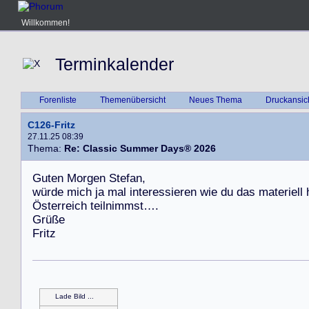
Willkommen!
Terminkalender
Forenliste
Themenübersicht
Neues Thema
Druckansic
C126-Fritz
27.11.25 08:39
Thema:
Re: Classic Summer Days® 2026
G
u
t
e
n
M
o
r
g
e
n
S
t
e
f
a
n
,
w
ü
r
d
e
m
i
c
h
j
a
m
a
l
i
n
t
e
r
e
s
s
i
e
r
e
n
w
i
e
d
u
d
a
s
m
a
t
e
r
i
e
l
l
Ö
s
t
e
r
r
e
i
c
h
t
e
i
l
n
i
m
m
s
t
…
.
G
r
ü
ß
e
F
r
i
t
z
Lade Bild ...