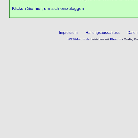
Klicken Sie hier, um sich einzuloggen
Impressum
-
Haftungsausschluss
-
Daten
W126-forum.de
betrieben mit
Phorum
- Grafik, G