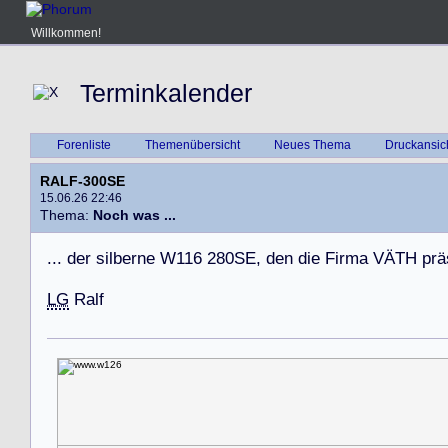
Willkommen!
Terminkalender
Forenliste
Themenübersicht
Neues Thema
Druckansic
RALF-300SE
15.06.26 22:46
Thema:
Noch was ...
.
.
.
d
e
r
s
i
l
b
e
r
n
e
W
1
1
6
2
8
0
S
E
,
d
e
n
d
i
e
F
i
r
m
a
V
Ä
T
H
p
r
ä
LG
R
a
l
f