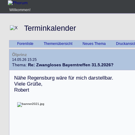
Willkommen!
Terminkalender
Forenliste
Themenübersicht
Neues Thema
Druckansic
Ölprinz
14.05.26 15:25
Thema:
Re: Zwangloses Bayerntreffen 31.5.2026?
N
ä
h
e
R
e
g
e
n
s
b
u
r
g
w
ä
r
e
f
ü
r
m
i
c
h
d
a
r
s
t
e
l
l
b
a
r
.
V
i
e
l
e
G
r
ü
ß
e
,
R
o
b
e
r
t