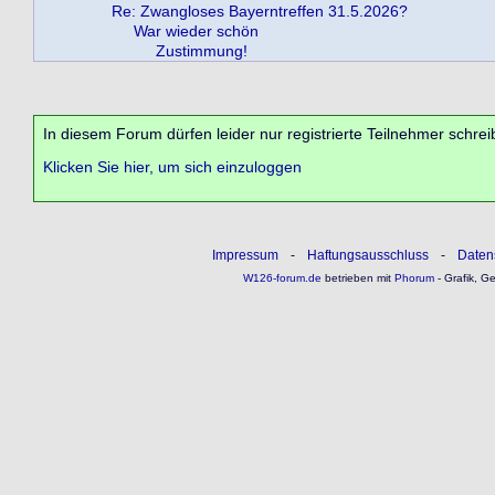
Re: Zwangloses Bayerntreffen 31.5.2026?
War wieder schön
Zustimmung!
In diesem Forum dürfen leider nur registrierte Teilnehmer schrei
Klicken Sie hier, um sich einzuloggen
Impressum
-
Haftungsausschluss
-
Daten
W126-forum.de
betrieben mit
Phorum
- Grafik, G