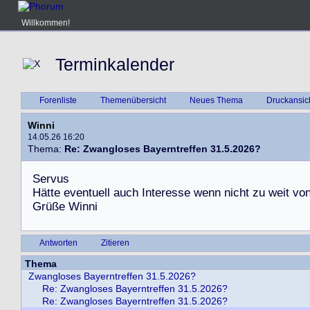
Willkommen!
Terminkalender
Forenliste
Themenübersicht
Neues Thema
Druckansic
Winni
14.05.26 16:20
Thema:
Re: Zwangloses Bayerntreffen 31.5.2026?
S
e
r
v
u
s
H
ä
t
t
e
e
v
e
n
t
u
e
l
l
a
u
c
h
I
n
t
e
r
e
s
s
e
w
e
n
n
n
i
c
h
t
z
u
w
e
i
t
v
o
G
r
ü
ß
e
W
i
n
n
i
Antworten
Zitieren
Thema
Zwangloses Bayerntreffen 31.5.2026?
Re: Zwangloses Bayerntreffen 31.5.2026?
Re: Zwangloses Bayerntreffen 31.5.2026?