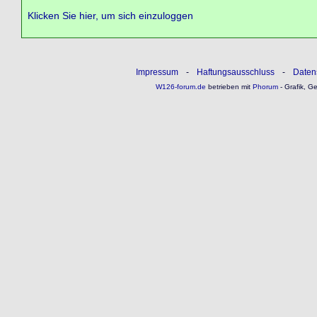
Klicken Sie hier, um sich einzuloggen
Impressum
-
Haftungsausschluss
-
Daten
W126-forum.de
betrieben mit
Phorum
- Grafik, G