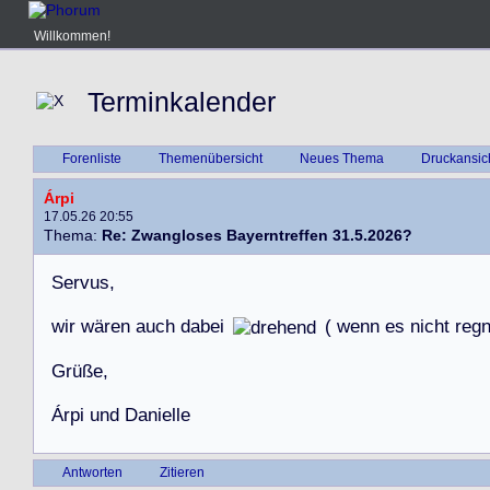
Willkommen!
Terminkalender
Forenliste
Themenübersicht
Neues Thema
Druckansic
Árpi
17.05.26 20:55
Thema:
Re: Zwangloses Bayerntreffen 31.5.2026?
S
e
r
v
u
s
,
w
i
r
w
ä
r
e
n
a
u
c
h
d
a
b
e
i
(
w
e
n
n
e
s
n
i
c
h
t
r
e
g
G
r
ü
ß
e
,
Á
r
p
i
u
n
d
D
a
n
i
e
l
l
e
Antworten
Zitieren