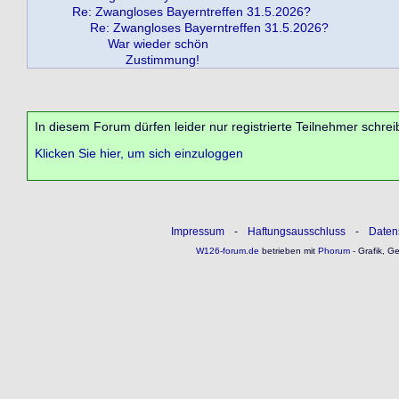
Re: Zwangloses Bayerntreffen 31.5.2026?
Re: Zwangloses Bayerntreffen 31.5.2026?
War wieder schön
Zustimmung!
In diesem Forum dürfen leider nur registrierte Teilnehmer schrei
Klicken Sie hier, um sich einzuloggen
Impressum
-
Haftungsausschluss
-
Daten
W126-forum.de
betrieben mit
Phorum
- Grafik, G