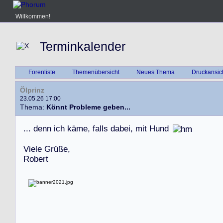
Willkommen!
Terminkalender
Forenliste
Themenübersicht
Neues Thema
Druckansic
Ölprinz
23.05.26 17:00
Thema:
Könnt Probleme geben...
.
.
.
d
e
n
n
i
c
h
k
ä
m
e
,
f
a
l
l
s
d
a
b
e
i
,
m
i
t
H
u
n
d
V
i
e
l
e
G
r
ü
ß
e
,
R
o
b
e
r
t