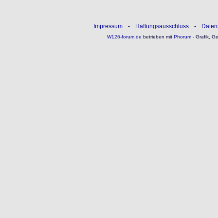
Impressum
-
Haftungsausschluss
-
Daten
W126-forum.de
betrieben mit
Phorum
- Grafik, G