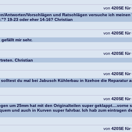
von
420SE für
gen/Antworten/Vorschlägen und Ratschlägen versuche ich meinen W1
."? 19-23 oder eher 14-16? Christian
von
420SE für
gefällt mir sehr.
von
420SE für
treten. Christian
von
420SE für
ht solltest du mal bei Jabusch Kühlerbau in Itzehoe die Reparatur 
von
420SE für
rlegen um 25mm hat mit den Originalteilen super geklappt....vorne 
equem und auch in Kurven super fahrbar. Ich hab zum eintragen der
von
420SE für