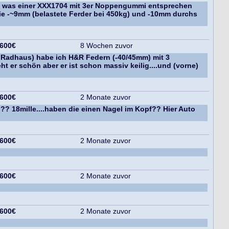
te was einer XXX1704 mit 3er Noppengummi entsprechen
ie -~9mm (belastete Ferder bei 450kg) und -10mm durchs
 600€
8 Wochen zuvor
d Radhaus) habe ich H&R Federn (-40/45mm) mit 3
 er schön aber er ist schon massiv keilig....und (vorne)
 600€
2 Monate zuvor
?? 18mille....haben die einen Nagel im Kopf?? Hier Auto
 600€
2 Monate zuvor
 600€
2 Monate zuvor
 600€
2 Monate zuvor