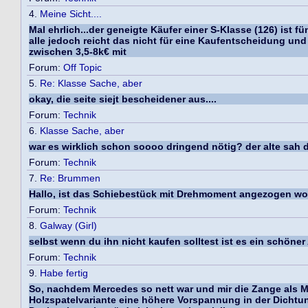
4.
Meine Sicht....
Mal ehrlich...der geneigte Käufer einer S-Klasse (126) ist
alle jedoch reicht das nicht für eine Kaufentscheidung un
zwischen 3,5-8k€ mit
Forum:
Off Topic
5.
Re: Klasse Sache, aber
okay, die seite siejt bescheidener aus....
Forum:
Technik
6.
Klasse Sache, aber
war es wirklich schon soooo dringend nötig? der alte sah 
Forum:
Technik
7.
Re: Brummen
Hallo, ist das Schiebestück mit Drehmoment angezogen word
Forum:
Technik
8.
Galway (Girl)
selbst wenn du ihn nicht kaufen solltest ist es ein schöner A
Forum:
Technik
9.
Habe fertig
So, nachdem Mercedes so nett war und mir die Zange als Mu
Holzspatelvariante eine höhere Vorspannung in der Dichtu