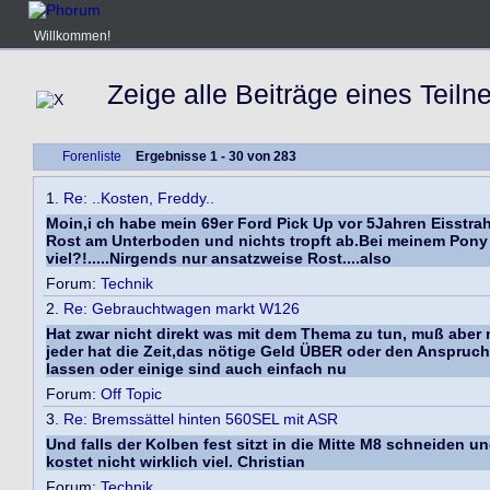
Willkommen!
Zeige alle Beiträge eines Teil
Forenliste
Ergebnisse 1 - 30 von 283
1.
Re: ..Kosten, Freddy..
Moin,i ch habe mein 69er Ford Pick Up vor 5Jahren Eisstra
Rost am Unterboden und nichts tropft ab.Bei meinem Pony s
viel?!.....Nirgends nur ansatzweise Rost....also
Forum:
Technik
2.
Re: Gebrauchtwagen markt W126
Hat zwar nicht direkt was mit dem Thema zu tun, muß aber 
jeder hat die Zeit,das nötige Geld ÜBER oder den Anspruch
lassen oder einige sind auch einfach nu
Forum:
Off Topic
3.
Re: Bremssättel hinten 560SEL mit ASR
Und falls der Kolben fest sitzt in die Mitte M8 schneiden u
kostet nicht wirklich viel. Christian
Forum:
Technik