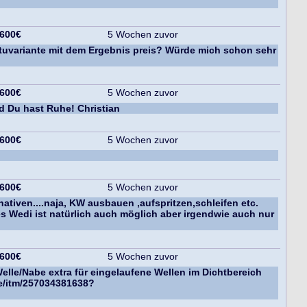
 600€
5 Wochen zuvor
tuvariante mit dem Ergebnis preis? Würde mich schon sehr
 600€
5 Wochen zuvor
nd Du hast Ruhe! Christian
 600€
5 Wochen zuvor
 600€
5 Wochen zuvor
ativen....naja, KW ausbauen ,aufspritzen,schleifen etc.
s Wedi ist natürlich auch möglich aber irgendwie auch nur
 600€
5 Wochen zuvor
Welle/Nabe extra für eingelaufene Wellen im Dichtbereich
de/itm/257034381638?