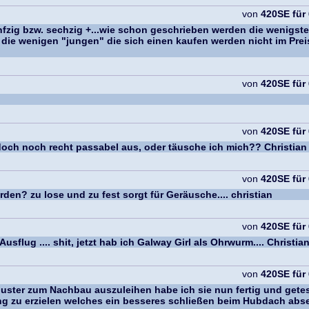
von
420SE für
 fünfzig bzw. sechzig +...wie schon geschrieben werden die wenigs
d die wenigen "jungen" die sich einen kaufen werden nicht im Pr
von
420SE für
von
420SE für
doch noch recht passabel aus, oder täusche ich mich?? Christian
von
420SE für
en? zu lose und zu fest sorgt für Geräusche.... christian
von
420SE für
usflug .... shit, jetzt hab ich Galway Girl als Ohrwurm.... Christia
von
420SE für
ster zum Nachbau auszuleihen habe ich sie nun fertig und geteste
ng zu erzielen welches ein besseres schließen beim Hubdach abse