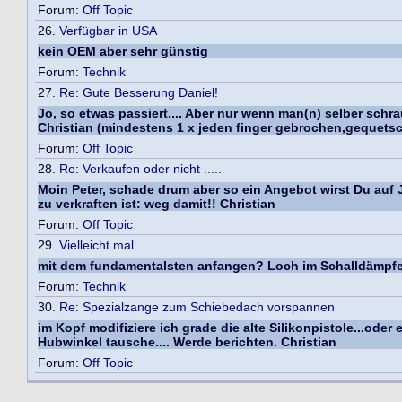
Forum:
Off Topic
26.
Verfügbar in USA
kein OEM aber sehr günstig
Forum:
Technik
27.
Re: Gute Besserung Daniel!
Jo, so etwas passiert.... Aber nur wenn man(n) selber schr
Christian (mindestens 1 x jeden finger gebrochen,gequets
Forum:
Off Topic
28.
Re: Verkaufen oder nicht .....
Moin Peter, schade drum aber so ein Angebot wirst Du auf
zu verkraften ist: weg damit!! Christian
Forum:
Off Topic
29.
Vielleicht mal
mit dem fundamentalsten anfangen? Loch im Schalldämpfer v
Forum:
Technik
30.
Re: Spezialzange zum Schiebedach vorspannen
im Kopf modifiziere ich grade die alte Silikonpistole...od
Hubwinkel tausche.... Werde berichten. Christian
Forum:
Off Topic