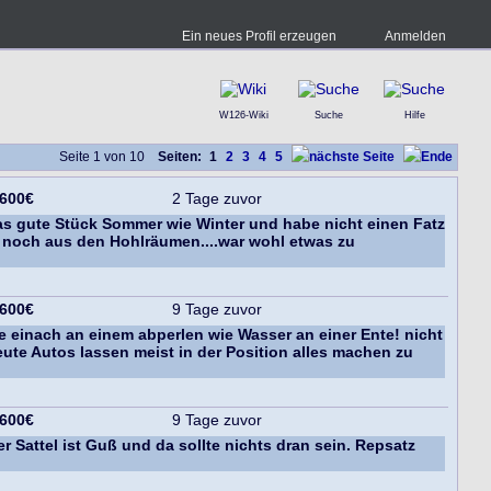
Ein neues Profil erzeugen
Anmelden
W126-Wiki
Suche
Hilfe
Seite 1 von 10
Seiten:
1
2
3
4
5
 600€
2 Tage zuvor
das gute Stück Sommer wie Winter und habe nicht einen Fatz
r noch aus den Hohlräumen....war wohl etwas zu
 600€
9 Tage zuvor
 einach an einem abperlen wie Wasser an einer Ente! nicht
ute Autos lassen meist in der Position alles machen zu
 600€
9 Tage zuvor
r Sattel ist Guß und da sollte nichts dran sein. Repsatz