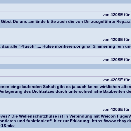
von
420SE für
Gibst Du uns am Ende bitte auch die von Dir ausgeführte Repara
von
420SE für
 das alle "Pfusch".... Hülse montieren,original Simmerring rein u
von
420SE für
von
420SE für
nen eingelaufenden Schaft gibt es ja auch keine wirklichen altern
Verlagerung des Dichtsitzes durch unterschiedliche Baubreiten de
von
420SE für
sleeves? Die Wellenschutzhülse ist in Verbindung mit Weicon Fuge/
ntieren und funktioniert!! hier zur Erklärung: https://www.ebay.
t=1&mkc