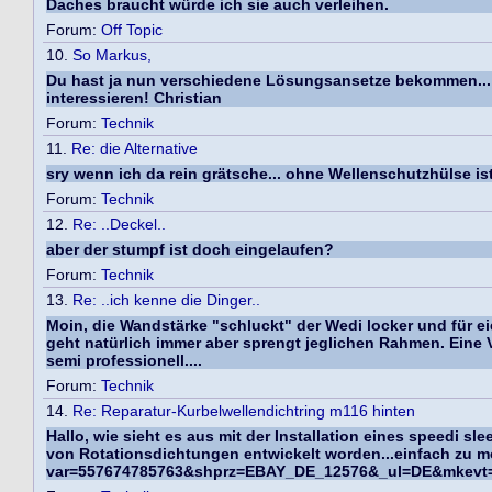
Daches braucht würde ich sie auch verleihen.
Forum:
Off Topic
10.
So Markus,
Du hast ja nun verschiedene Lösungsansetze bekommen... 
interessieren! Christian
Forum:
Technik
11.
Re: die Alternative
sry wenn ich da rein grätsche... ohne Wellenschutzhülse ist
Forum:
Technik
12.
Re: ..Deckel..
aber der stumpf ist doch eingelaufen?
Forum:
Technik
13.
Re: ..ich kenne die Dinger..
Moin, die Wandstärke "schluckt" der Wedi locker und für eie
geht natürlich immer aber sprengt jeglichen Rahmen. Eine 
semi professionell....
Forum:
Technik
14.
Re: Reparatur-Kurbelwellendichtring m116 hinten
Hallo, wie sieht es aus mit der Installation eines speedi 
von Rotationsdichtungen entwickelt worden...einfach zu mo
var=557674785763&shprz=EBAY_DE_12576&_ul=DE&mkev