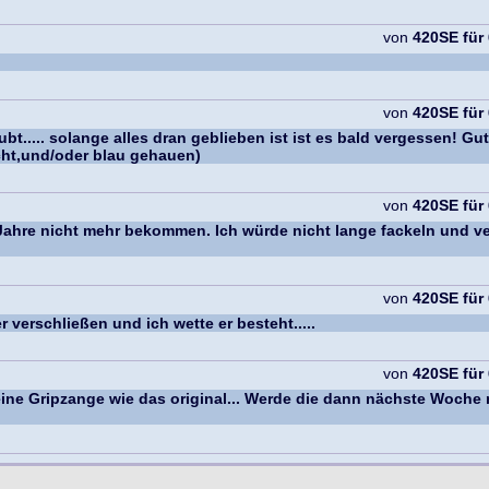
von
420SE für
von
420SE für
aubt..... solange alles dran geblieben ist ist es bald vergessen
cht,und/oder blau gehauen)
von
420SE für
 Jahre nicht mehr bekommen. Ich würde nicht lange fackeln und v
von
420SE für
erschließen und ich wette er besteht.....
von
420SE für
er eine Gripzange wie das original... Werde die dann nächste Woch