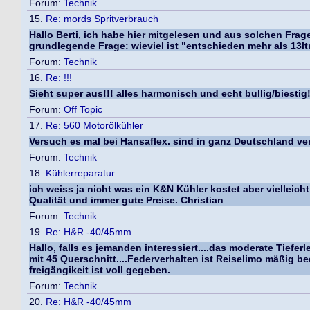
Forum:
Technik
15.
Re: mords Spritverbrauch
Hallo Berti, ich habe hier mitgelesen und aus solchen Fra
grundlegende Frage: wieviel ist "entschieden mehr als 13ltr
Forum:
Technik
16.
Re: !!!
Sieht super aus!!! alles harmonisch und echt bullig/biestig! 
Forum:
Off Topic
17.
Re: 560 Motorölkühler
Versuch es mal bei Hansaflex. sind in ganz Deutschland ver
Forum:
Technik
18.
Kühlerreparatur
ich weiss ja nicht was ein K&N Kühler kostet aber vielleic
Qualität und immer gute Preise. Christian
Forum:
Technik
19.
Re: H&R -40/45mm
Hallo, falls es jemanden interessiert....das moderate Tiefe
mit 45 Querschnitt....Federverhalten ist Reiselimo mäßig b
freigängikeit ist voll gegeben.
Forum:
Technik
20.
Re: H&R -40/45mm