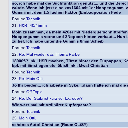
so, ich habe mal die Suchfunktion genutzt... und die Be
würde. Wenn ich jetzt eine xxx1604 mit 1er Noppengummi 
Gummi mit dem 1,5 fachen Faktor (Einbauposition Fede
Forum:
Technik
21.
H&R -40/45mm
Moin zusammen, da mein 420er mit Niederquerschnittreifen
Noppengummis vorne und 2Noppen hinten verbaut... Nun ist e
zu tief. Ich habe unter die Gummis 8mm Scheib
Forum:
Technik
22.
Re: Mal wieder das Thema Farbe
18000€? inkl. HSR machen, Türen hinter den Türpappen, Kof
kpl. mit Einstiegen etc. 5bis6 inkl. Mwst Christian
Forum:
Technik
23.
Re: Moin Otti,
Jo Ihr beiden... ich arbeite in Syke....dann halte ich mal di
Forum:
Off Topic
24.
Re: Der Stabi ist kurz vor Ex, oder?
Wie wärs mal mit ordinärer Kupferpaste?
Forum:
Technik
25.
Moin Otti,
schönes Auto! Christian (Raum OL/SY)