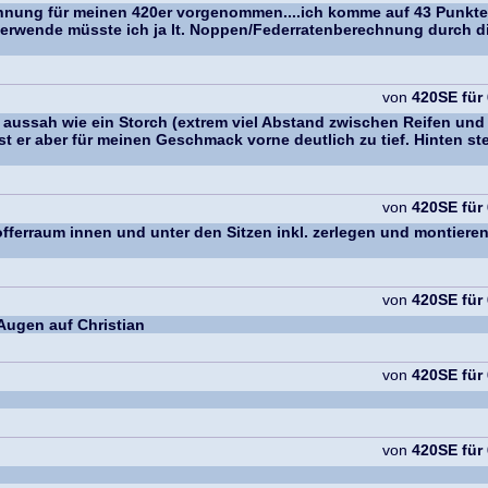
rechnung für meinen 420er vorgenommen....ich komme auf 43 Punk
verwende müsste ich ja lt. Noppen/Federratenberechnung durch d
von
420SE für
 aussah wie ein Storch (extrem viel Abstand zwischen Reifen un
r aber für meinen Geschmack vorne deutlich zu tief. Hinten steht
von
420SE für
ferraum innen und unter den Sitzen inkl. zerlegen und montieren
von
420SE für
e Augen auf Christian
von
420SE für
von
420SE für