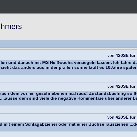
nehmers
von
420SE für
hlen und danach mit MS Heißwachs versiegeln lassen. Ich fahre 
ieht das anders aus.in der prallen sonne läuft es 10Jahre späte
von
420SE für
nach dem vor mir geschriebenen mal raus: Zustandsbashing sollte
....ausserdem sind viele die negative Kommentare über anderer Le
von
420SE für
nd mit einem Schlagabzieher oder mit einer Buchse rausziehen....de