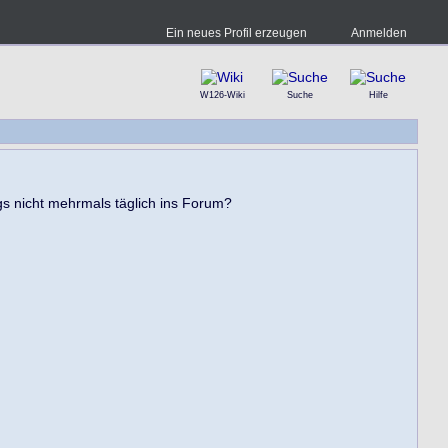
Ein neues Profil erzeugen
Anmelden
W126-Wiki
Suche
Hilfe
gs nicht mehrmals täglich ins Forum?