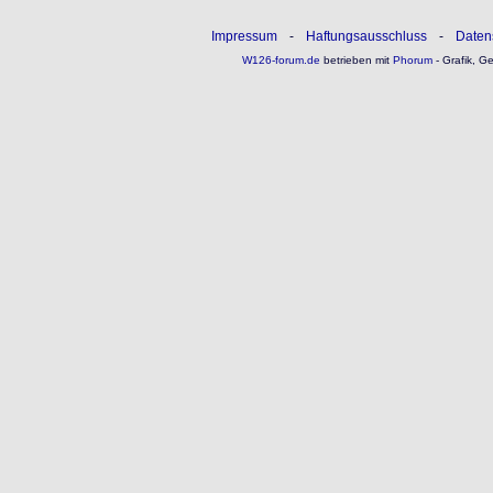
Impressum
-
Haftungsausschluss
-
Daten
W126-forum.de
betrieben mit
Phorum
- Grafik, G