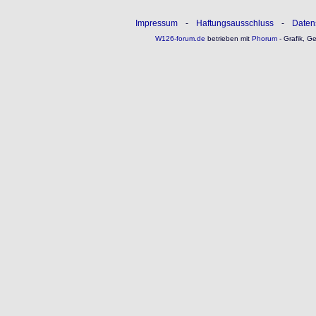
Impressum
-
Haftungsausschluss
-
Daten
W126-forum.de
betrieben mit
Phorum
- Grafik, G