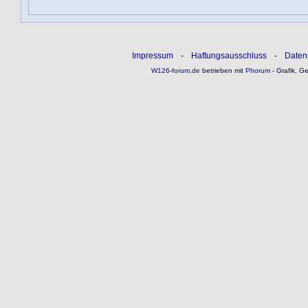
Impressum
-
Haftungsausschluss
-
Daten
W126-forum.de
betrieben mit
Phorum
- Grafik, G