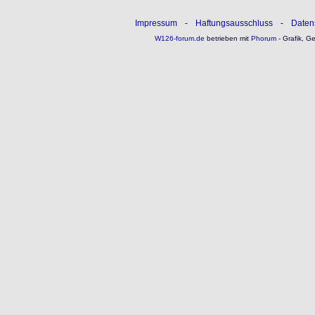
Impressum
-
Haftungsausschluss
-
Daten
W126-forum.de
betrieben mit
Phorum
- Grafik, G