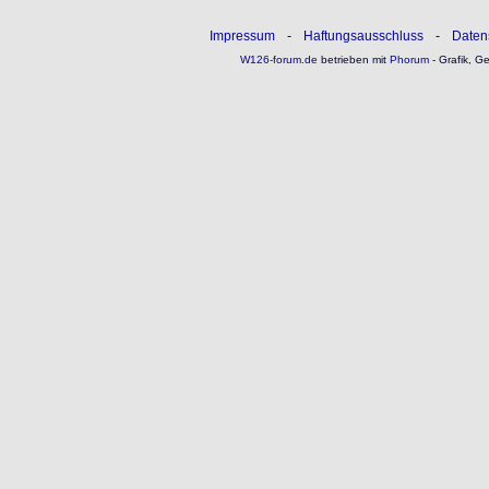
Impressum
-
Haftungsausschluss
-
Daten
W126-forum.de
betrieben mit
Phorum
- Grafik, G