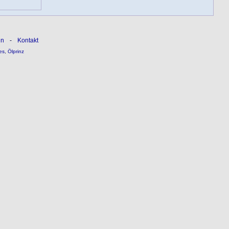
ln
-
Kontakt
es
,
Ölprinz