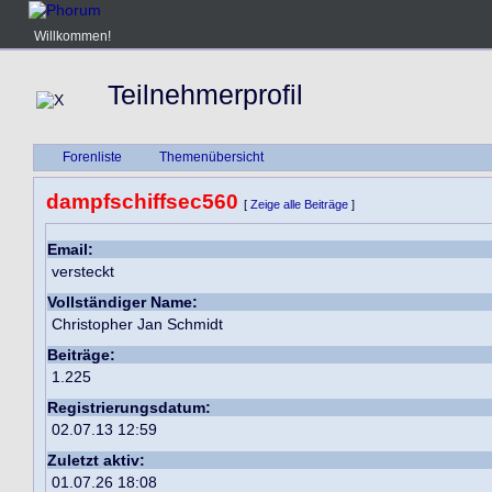
Willkommen!
Teilnehmerprofil
Forenliste
Themenübersicht
dampfschiffsec560
[
Zeige alle Beiträge
]
Email:
versteckt
Vollständiger Name:
Christopher Jan Schmidt
Beiträge:
1.225
Registrierungsdatum:
02.07.13 12:59
Zuletzt aktiv:
01.07.26 18:08