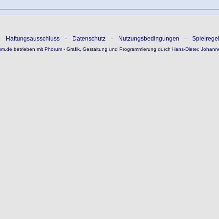
-
Haftungsausschluss
-
Datenschutz
-
Nutzungsbedingungen
-
Spielrege
um.de
betrieben mit
Phorum
- Grafik, Gestaltung und Programmierung durch
Hans-Dieter
,
Johann