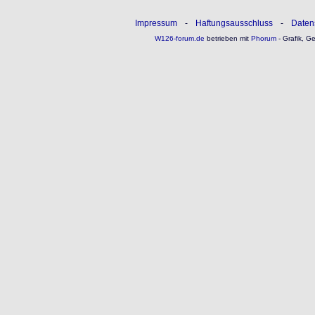
Impressum
-
Haftungsausschluss
-
Daten
W126-forum.de
betrieben mit
Phorum
- Grafik, G