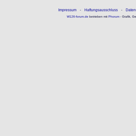
Impressum
-
Haftungsausschluss
-
Daten
W126-forum.de
betrieben mit
Phorum
- Grafik, G