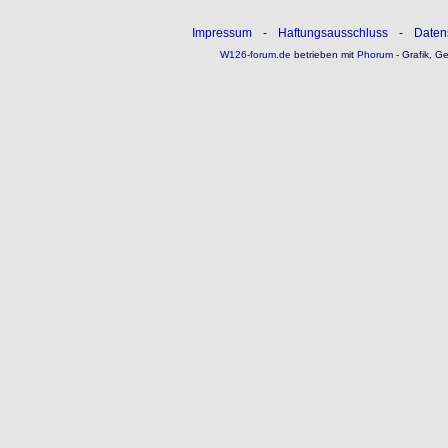
Impressum
-
Haftungsausschluss
-
Daten
W126-forum.de
betrieben mit
Phorum
- Grafik, G