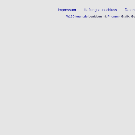
Impressum
-
Haftungsausschluss
-
Daten
W126-forum.de
betrieben mit
Phorum
- Grafik, G