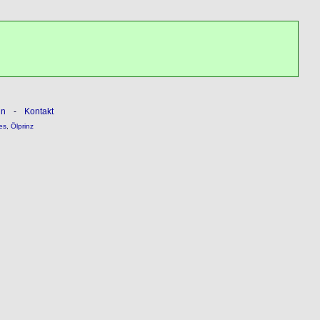
ln
-
Kontakt
es
,
Ölprinz