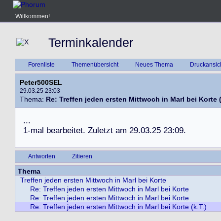
Willkommen!
Terminkalender
Forenliste
Themenübersicht
Neues Thema
Druckansic
Peter500SEL
29.03.25 23:03
Thema:
Re: Treffen jeden ersten Mittwoch in Marl bei Korte (
.
.
.
1
-
m
a
l
b
e
a
r
b
e
i
t
e
t
.
Z
u
l
e
t
z
t
a
m
2
9
.
0
3
.
2
5
2
3
:
0
9
.
Antworten
Zitieren
Thema
Treffen jeden ersten Mittwoch in Marl bei Korte
Re: Treffen jeden ersten Mittwoch in Marl bei Korte
Re: Treffen jeden ersten Mittwoch in Marl bei Korte
Re: Treffen jeden ersten Mittwoch in Marl bei Korte (k.T.)