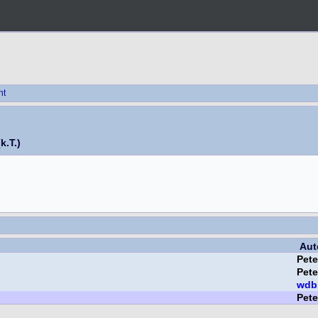
ht
k.T.)
Aut
Pet
Pet
wdb
Pet