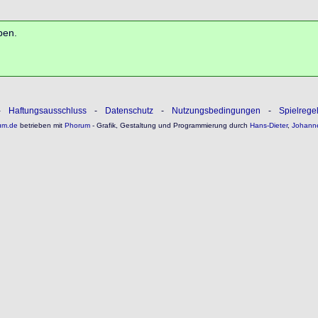
ben.
-
Haftungsausschluss
-
Datenschutz
-
Nutzungsbedingungen
-
Spielrege
um.de
betrieben mit
Phorum
- Grafik, Gestaltung und Programmierung durch
Hans-Dieter
,
Johann