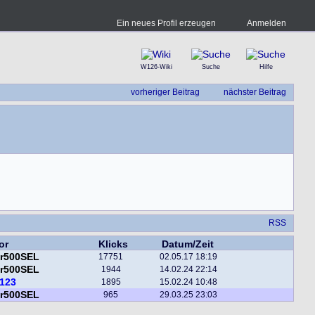
Ein neues Profil erzeugen
Anmelden
W126-Wiki
Suche
Hilfe
vorheriger Beitrag
nächster Beitrag
RSS
or
Klicks
Datum/Zeit
er500SEL
17751
02.05.17 18:19
er500SEL
1944
14.02.24 22:14
123
1895
15.02.24 10:48
er500SEL
965
29.03.25 23:03