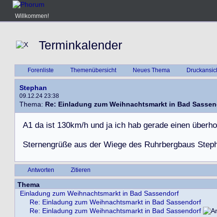
Willkommen!
Terminkalender
Forenliste
Themenübersicht
Neues Thema
Druckansic
Stephan
09.12.24 23:38
Thema:
Re: Einladung zum Weihnachtsmarkt in Bad Sassen
A
1
d
a
i
s
t
1
3
0
k
m
/
h
u
n
d
j
a
i
c
h
h
a
b
g
e
r
a
d
e
e
i
n
e
n
ü
b
e
r
h
o
S
t
e
r
n
e
n
g
r
ü
ß
e
a
u
s
d
e
r
W
i
e
g
e
d
e
s
R
u
h
r
b
e
r
g
b
a
u
s
S
t
e
p
Antworten
Zitieren
Thema
Einladung zum Weihnachtsmarkt in Bad Sassendorf
Re: Einladung zum Weihnachtsmarkt in Bad Sassendorf
Re: Einladung zum Weihnachtsmarkt in Bad Sassendorf