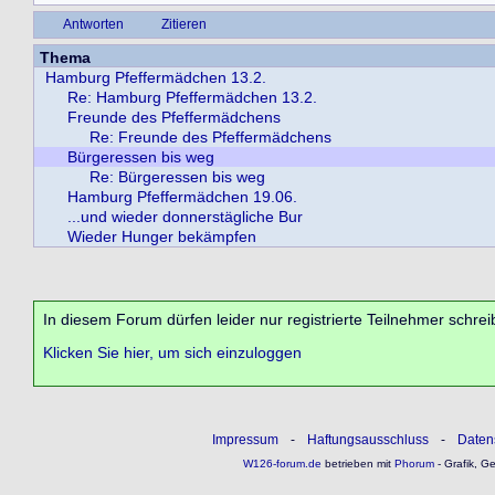
Antworten
Zitieren
Thema
Hamburg Pfeffermädchen 13.2.
Re: Hamburg Pfeffermädchen 13.2.
Freunde des Pfeffermädchens
Re: Freunde des Pfeffermädchens
Bürgeressen bis weg
Re: Bürgeressen bis weg
Hamburg Pfeffermädchen 19.06.
...und wieder donnerstägliche Bur
Wieder Hunger bekämpfen
In diesem Forum dürfen leider nur registrierte Teilnehmer schrei
Klicken Sie hier, um sich einzuloggen
Impressum
-
Haftungsausschluss
-
Daten
W126-forum.de
betrieben mit
Phorum
- Grafik, G