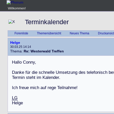
Willkommen!
Terminkalender
Forenliste
Themenübersicht
Neues Thema
Druckansic
Helge
30.03.25 14:14
Thema:
Re: Westerwald Treffen
H
a
l
l
o
C
o
n
n
y
,
D
a
n
k
e
f
ü
r
d
i
e
s
c
h
n
e
l
l
e
U
m
s
e
t
z
u
n
g
d
e
s
t
e
l
e
f
o
n
i
s
c
h
b
e
T
e
r
m
i
n
s
t
e
h
t
i
m
K
a
l
e
n
d
e
r
.
I
c
h
f
r
e
u
e
m
i
c
h
a
u
f
r
e
g
e
T
e
i
l
n
a
h
m
e
!
LG
H
e
l
g
e