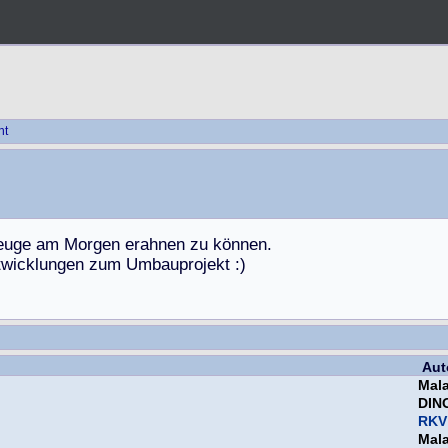
ht
e
u
g
e
a
m
M
o
r
g
e
n
e
r
a
h
n
e
n
z
u
k
ö
n
n
e
n
.
t
w
i
c
k
l
u
n
g
e
n
z
u
m
U
m
b
a
u
p
r
o
j
e
k
t
:
)
Aut
Mala
DIN
RKV
Mala