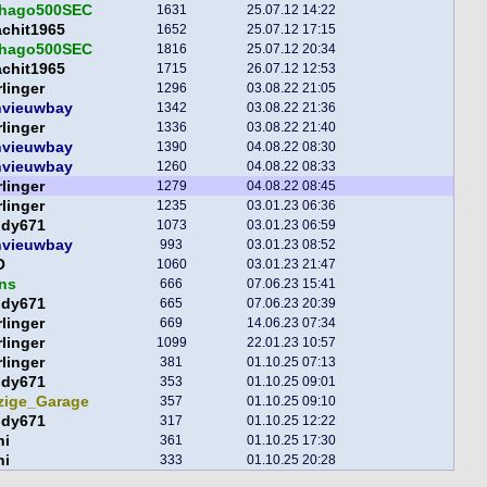
thago500SEC
1631
25.07.12 14:22
chit1965
1652
25.07.12 17:15
thago500SEC
1816
25.07.12 20:34
chit1965
1715
26.07.12 12:53
linger
1296
03.08.22 21:05
nvieuwbay
1342
03.08.22 21:36
linger
1336
03.08.22 21:40
nvieuwbay
1390
04.08.22 08:30
nvieuwbay
1260
04.08.22 08:33
linger
1279
04.08.22 08:45
linger
1235
03.01.23 06:36
ddy671
1073
03.01.23 06:59
nvieuwbay
993
03.01.23 08:52
O
1060
03.01.23 21:47
ns
666
07.06.23 15:41
ddy671
665
07.06.23 20:39
linger
669
14.06.23 07:34
linger
1099
22.01.23 10:57
linger
381
01.10.25 07:13
ddy671
353
01.10.25 09:01
zige_Garage
357
01.10.25 09:10
ddy671
317
01.10.25 12:22
ni
361
01.10.25 17:30
ni
333
01.10.25 20:28