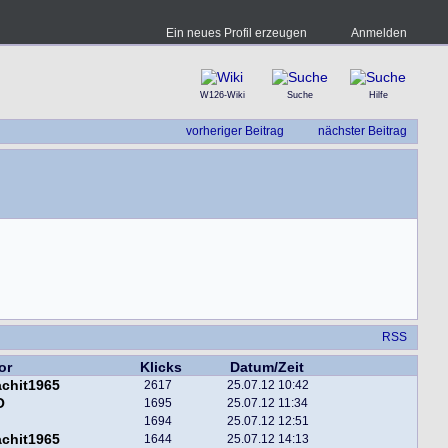
Ein neues Profil erzeugen
Anmelden
W126-Wiki
Suche
Hilfe
vorheriger Beitrag
nächster Beitrag
RSS
or
Klicks
Datum/Zeit
chit1965
2617
25.07.12 10:42
O
1695
25.07.12 11:34
1694
25.07.12 12:51
chit1965
1644
25.07.12 14:13