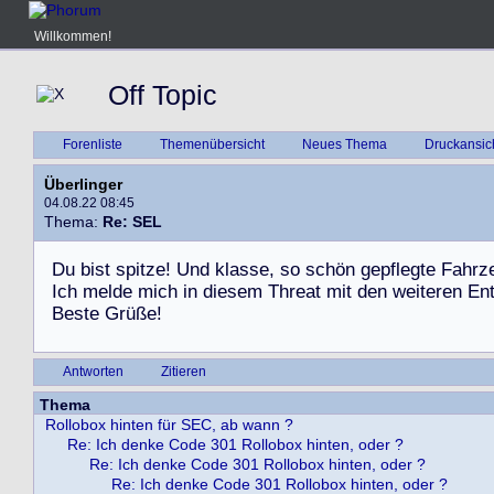
Willkommen!
Off Topic
Forenliste
Themenübersicht
Neues Thema
Druckansic
Überlinger
04.08.22 08:45
Thema:
Re: SEL
D
u
b
i
s
t
s
p
i
t
z
e
!
U
n
d
k
l
a
s
s
e
,
s
o
s
c
h
ö
n
g
e
p
f
l
e
g
t
e
F
a
h
r
z
I
c
h
m
e
l
d
e
m
i
c
h
i
n
d
i
e
s
e
m
T
h
r
e
a
t
m
i
t
d
e
n
w
e
i
t
e
r
e
n
E
n
B
e
s
t
e
G
r
ü
ß
e
!
Antworten
Zitieren
Thema
Rollobox hinten für SEC, ab wann ?
Re: Ich denke Code 301 Rollobox hinten, oder ?
Re: Ich denke Code 301 Rollobox hinten, oder ?
Re: Ich denke Code 301 Rollobox hinten, oder ?