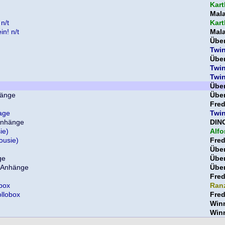
Kar
Mala
n/t
Kar
in! n/t
Mala
Über
Twi
Über
Twi
Twi
Über
Über
Fre
age
Twi
DIN
ie)
Alfo
ousie)
Fre
Über
Über
Über
Fre
box
Ran
llobox
Fre
Win
Win