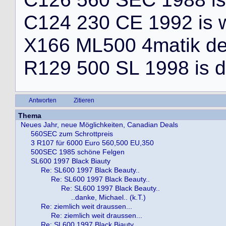
C
1
2
4
2
3
0
C
E
1
9
9
2
i
s
X
1
6
6
M
L
5
0
0
4
m
a
t
i
k
d
R
1
2
9
5
0
0
S
L
1
9
9
8
i
s
d
Antworten
Zitieren
Thema
Neues Jahr, neue Möglichkeiten, Canadian Deals
560SEC zum Schrottpreis
3 R107 für 6000 Euro 560,500 EU,350
500SEC 1985 schöne Felgen
SL600 1997 Black Biauty
Re: SL600 1997 Black Beauty..
Re: SL600 1997 Black Beauty..
Re: SL600 1997 Black Beauty..
..danke, Michael.. (k.T.)
Re: ziemlich weit draussen...
Re: ziemlich weit draussen...
Re: SL600 1997 Black Biauty