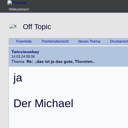
Willkommen!
Off Topic
Forenliste
Themenübersicht
Neues Thema
Druckansic
Twinvieuwbay
14.03.24 08:06
Thema:
Re: ..das ist ja das gute, Thorsten..
j
a
D
e
r
M
i
c
h
a
e
l