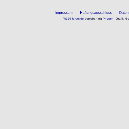
Impressum
-
Haftungsausschluss
-
Daten
W126-forum.de
betrieben mit
Phorum
- Grafik, G