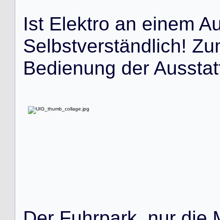
I
s
t
E
l
e
k
t
r
o
a
n
e
i
n
e
m
A
S
e
l
b
s
t
v
e
r
s
t
ä
n
d
l
i
c
h
!
Z
u
B
e
d
i
e
n
u
n
g
d
e
r
A
u
s
s
t
a
t
D
e
r
F
u
h
r
p
a
r
k
,
n
u
r
d
i
e