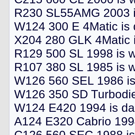
R
2
3
0
S
L
5
5
A
M
G
2
0
0
3
W
1
2
4
3
0
0
E
4
M
a
t
i
c
i
s
X
2
0
4
2
8
0
G
L
K
4
M
a
t
i
c
R
1
2
9
5
0
0
S
L
1
9
9
8
i
s
R
1
0
7
3
8
0
S
L
1
9
8
5
i
s
W
1
2
6
5
6
0
S
E
L
1
9
8
6
i
W
1
2
6
3
5
0
S
D
T
u
r
b
o
d
i
W
1
2
4
E
4
2
0
1
9
9
4
i
s
d
a
A
1
2
4
E
3
2
0
C
a
b
r
i
o
1
9
9
C
1
2
6
5
6
0
S
E
C
1
9
8
8
i
s