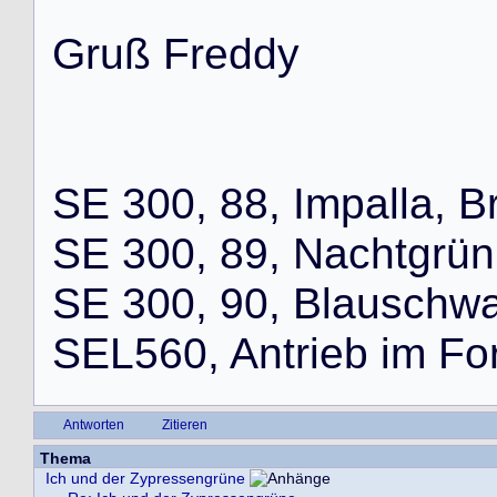
G
r
u
ß
F
r
e
d
d
y
S
E
3
0
0
,
8
8
,
I
m
p
a
l
l
a
,
B
S
E
3
0
0
,
8
9
,
N
a
c
h
t
g
r
ü
n
S
E
3
0
0
,
9
0
,
B
l
a
u
s
c
h
w
S
E
L
5
6
0
,
A
n
t
r
i
e
b
i
m
F
o
Antworten
Zitieren
Thema
Ich und der Zypressengrüne