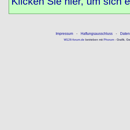
Klicken Sie hier, um sich 
Impressum
-
Haftungsausschluss
-
Daten
W126-forum.de
betrieben mit
Phorum
- Grafik, G