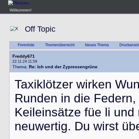
Willkommen!
Off Topic
Forenliste
Themenübersicht
Neues Thema
Druckansic
Freddy671
22.11.24 11:59
Thema:
Re: Ich und der Zypressengrüne
T
a
x
i
k
l
ö
t
z
e
r
w
i
r
k
e
n
W
u
R
u
n
d
e
n
i
n
d
i
e
F
e
d
e
r
n
,
K
e
i
l
e
i
n
s
ä
t
z
e
f
ü
e
l
i
u
n
d
n
e
u
w
e
r
t
i
g
.
D
u
w
i
r
s
t
ü
b