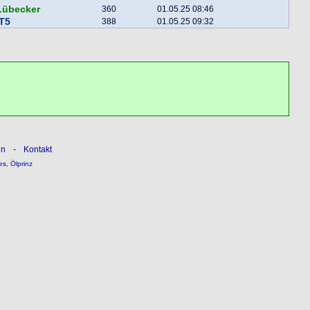
Lübecker
360
01.05.25 08:46
T5
388
01.05.25 09:32
ln
-
Kontakt
es
,
Ölprinz