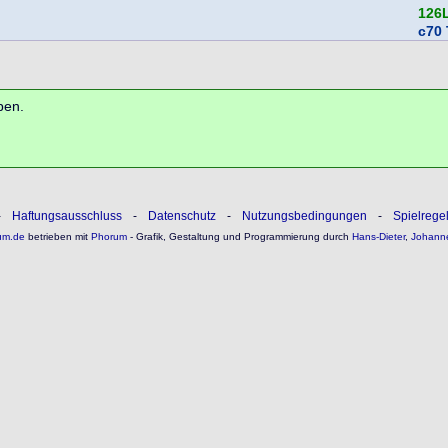
126
c70 
ben.
-
Haftungsausschluss
-
Datenschutz
-
Nutzungsbedingungen
-
Spielrege
um.de
betrieben mit
Phorum
- Grafik, Gestaltung und Programmierung durch
Hans-Dieter
,
Johann