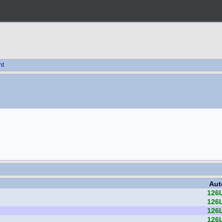
ht
Aut
126
126
126
126