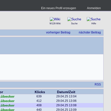
Ein neues Profil erzeugen
Anmelden
W126-Wiki
Suche
Hilfe
vorheriger Beitrag
nächster Beitrag
RSS
or
Klicks
Datum/Zeit
Lübecker
639
29.04.25 13:04
Lübecker
412
29.04.25 13:06
Lübecker
408
29.04.25 13:08
Lübecker
440
29.04.25 13:09